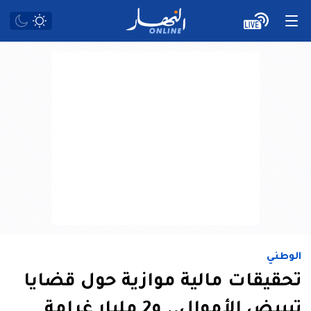
الوطني
تحقيقات مالية موازية حول قضايا
تبييض الأموال.. و2 مليار غرامة