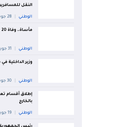
النقل للمسافري
الوطني
28 جويلية
مأساة.. وفاة 20 شخصا في حادث إنقلاب الحافلة ببومرداس
الوطني
31 جويلية
وزير الداخلية في
الوطني
30 جويلية
إطلاق أقسام تعلي
بالخارج
الوطني
19 جويلية
رئيس الجمهورية: