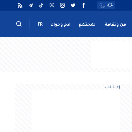
فن وثقافة
المجتمع
آدم وحواء
FR
إعــــلانات