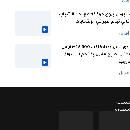
ر بودن يروي موقفه مع أحد الشباب
 قالي تبانو غير في الإنتخابات"
الوادي: بمردودية فاقت 600 قنطار في
كتار..بطيخ مقرن يقتحم الأسواق
ارجية
لنسخة
لمصورة