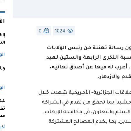
ال
0
1024
إلغ
الس
ن رسالة تهنئة من رئيس الولايات
الو
اسبة الذكرى الرابعة والستين لعيد
 أعرب له فيها عن أصدق تهانيه،
وزا
م والازدهار.
الو
علاقات الجزائرية- الأمريكية شهدت خلال
 مشيدا بما تحقق من تقدم في الشراكة
تفا
 والسلم والتعاون، في مكافحة الإرهاب.
مس
لبلدين، بما يخدم المصالح المشتركة
أخب