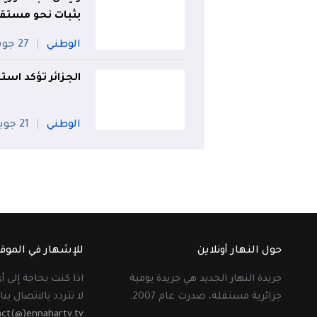
بثبات نحو مست
الوطني
27 جويلية
الجزائر تؤكد است
الوطني
21 جويلية
حول النهار أونلاين
للإشهار في الموق
جريدة النهار الجديد هي جريدة يومية
اذا كنت بحاجة إلى 
جزائرية مستقلة، صدرت عام 2007.
لا تتردد بالاتصال بنا 
act(@)ennahartv.tv