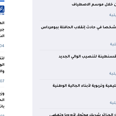
ن خلال موسم الاصطياف
الم
جيش
ال
04 أوت
 قسنطينة لتنصيب الوالي الجديد
لتن
الو
وا
07 ماي
مية وتربوية لأبناء الجالية الوطنية
وزي
بات
 الجزائر شريك موثوق لأوروبا وتمضي