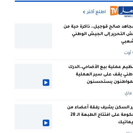
اطلع أكثر
جاهد صالح قوجيل.. ذاكرة حية من
 التحرير إلى الجيش الوطني
شعبي
ظيم عملية بيع الأضاحي..الدرك
طني يقف على سير العملية
لمواطنون يستحسنون
ر السكن يشرف رفقة أعضاء من
الحكومة على افتتاح الطبعة الـ 28
يماتيك