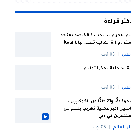
أكثر قراءة
اء الإجراءات الجديدة الخاصة بمنحة
فر.. وزارة المالية تصدر بيانا هاما!
طني
05 أوت
رة الداخلية تحذر الأولياء
طني
05 أوت
44 موقوفًا و21 طنًا من الكوكايين..
صيل أكبر عملية تهريب بدعم من
تثمرين في دبي
ار العالم
05 أوت