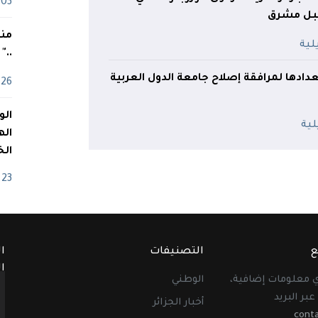
03 ماي
قبل مشرق
منذ
.."
عدادها لمرافقة إصلاح جامعة الدول العربية
26 أفريل
اله
الخ
23 أفريل
ع
التصنيفات
ا
ا
أي معلومات إضافية،
الوطني
عبر البريد
أخبار الجزائر
cont