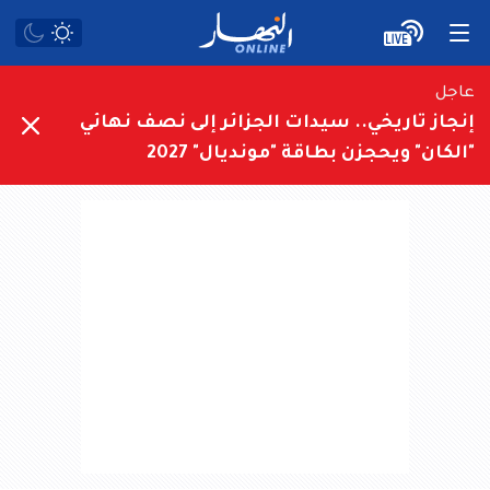
عاجل
إنجاز تاريخي.. سيدات الجزائر إلى نصف نهائي
"الكان" ويحجزن بطاقة "مونديال" 2027