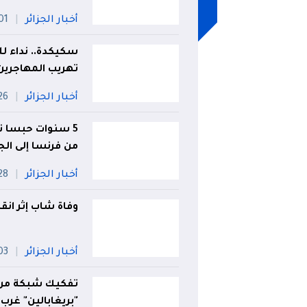
أخبار الجزائر
01 أو
سكيكدة.. نداء
تهريب المهاجرين
أخبار الجزائر
26 جويل
من فرنسا إلى الجز
أخبار الجزائر
28 جويل
وفاة شاب إثر انق
أخبار الجزائر
03 أو
"بريغابالين" غرب