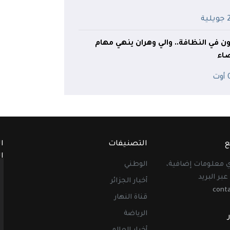
ية
 في النظافة.. والي وهران ينهي مهام
ضاء
ت
ع
التصنيفات
ا
ا
أي معلومات إضافية،
الوطني
عبر البريد
أخبار الجزائر
cont
قناة النهار
الرياضة