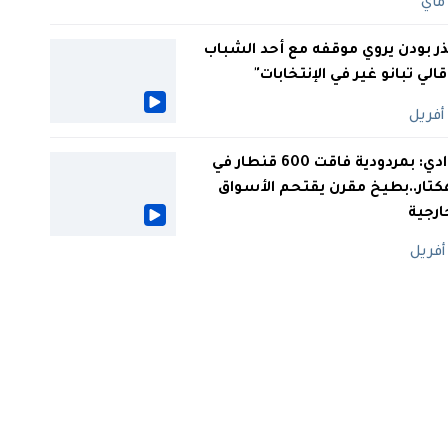
ر بودن يروي موقفه مع أحد الشباب
 قالي تبانو غير في الإنتخابات"
الوادي: بمردودية فاقت 600 قنطار في
كتار..بطيخ مقرن يقتحم الأسواق
ارجية