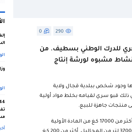
ال
0
290
إلغ
الس
حري للدرك الوطني بسطيف. من
الو
شاط مشبوه لورشة إنتاج
وزا
ها وجود شخص ببلدية قجال ولاية
الو
ذلك قبو سري لقيامه بخلط مواد أولية
 منتجات جاهزة للبيع.
تفا
مس
وبعد معاينة وحدة الإنتاج تم العثور على أكثر من 17000 كغ من المادة الأولية
أخب
أجنبية الصنع مجهولة المصدر وأكثر من 3700 لتر من المحاليل. أكثر من 200 كغ