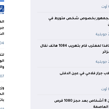
ت
 للجمهور بخصوص شخص متورط في
الم
جيش
ال
ية
04 أوت
5 سنوات حبسا نافذا لمغترب قام بتهريب 1084 هاتف نقال
ائر
لتن
الو
ية
وا
لاب جرار فلاحي في عين الدفلى
07 ماي
وزي
ت
بات
تفكيك شبكة من 8 أشخاص بعد حجز 1080 قرص
 العاصمة