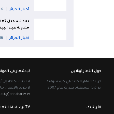
أخبار الجزائر
24 جويل
بعد تسجيل تهاون
مندوبة عين البي
أخبار الجزائر
06 أو
حول النهار أونلاين
للإشهار في الموق
جريدة النهار الجديد هي جريدة يومية
اذا كنت بحاجة إلى 
جزائرية مستقلة، صدرت عام 2007.
لا تتردد بالاتصال بنا 
act(@)ennahartv.tv
الأرشيف
TV تردد قناة النهار