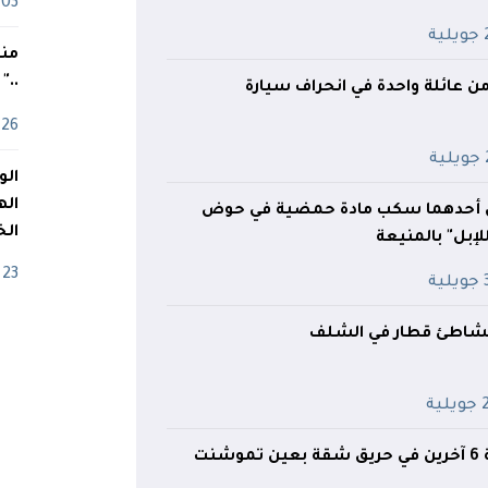
03 ماي
ية
منذ
.."
26 أفريل
ة
اله
حدهما سكب مادة حمضية في حوض
الخ
ل" بالمنيعة
23 أفريل
ية
بشاطئ قطار في الشلف
ية
شنت