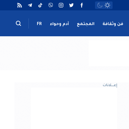
فن وثقافة
المجتمع
آدم وحواء
FR
إعــــلانات