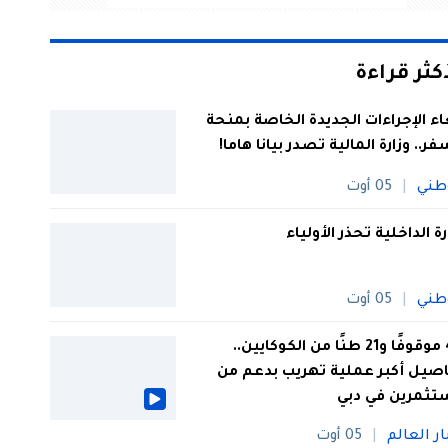
أكثر قراءة
اء الإجراءات الجديدة الخاصة بمنحة
فر.. وزارة المالية تصدر بيانا هاما!
طني
05 أوت
رة الداخلية تحذر الأولياء
طني
05 أوت
44 موقوفًا و21 طنًا من الكوكايين..
صيل أكبر عملية تهريب بدعم من
تثمرين في دبي
ار العالم
05 أوت