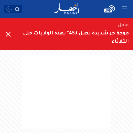
عاجل
موجة حر شديدة تصل لـ45° بهذه الولايات حتى
الثلاثاء