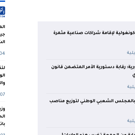
الم
كونغولية لإقامة شراكات صناعية مثمرة
جيش
ال
04 أوت
ة: رقابة دستورية الأمر المتضمن قانون
لتن
الو
وا
07 ماي
بالمجلس الشعبي الوطني لتوزيع مناصب
وزي
بات