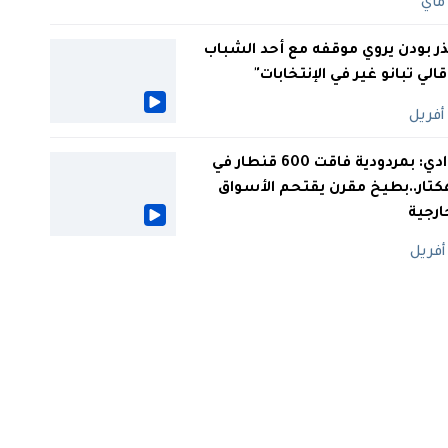
ر بودن يروي موقفه مع أحد الشباب
 قالي تبانو غير في الإنتخابات"
الوادي: بمردودية فاقت 600 قنطار في
كتار..بطيخ مقرن يقتحم الأسواق
ارجية