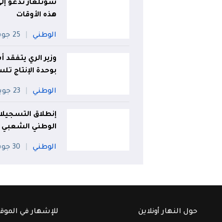
سونلغاز تدعو إل
هذه الأوقات
الوطني
25 جويلية
بوحدة الإنتاج تل
الوطني
23 جويلية
إنطلاق التسجيلا
الوطني الشعبي
الوطني
30 جويلية
حول النهار أونلاين
للإشهار في الموق