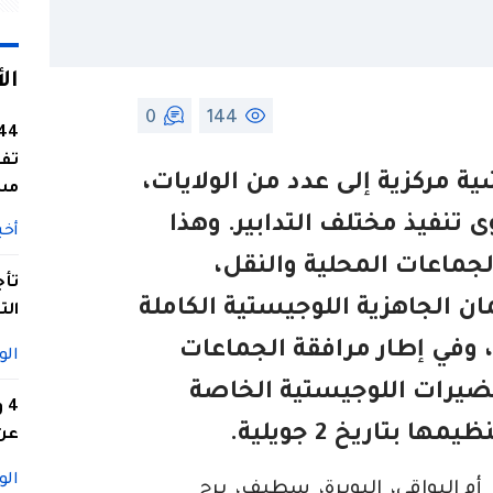
ال
0
144
تفا
ة مركزية إلى عدد من الولايات،
مس
 تنفيذ مختلف التدابير. وهذا
أخب
الجماعات المحلية والنقل،
تأج
ن الجاهزية اللوجيستية الكاملة
الت
، وفي إطار مرافقة الجماعات
الو
حضيرات اللوجيستية الخاصة
4
 بتاريخ 2 جويلية.
عن 
الو
م البواقي، البويرة، سطيف، برج