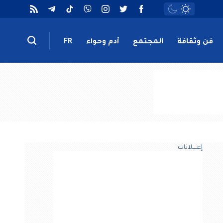
فن وثقافة
المجتمع
آدم وحواء
FR
إعــــلانات