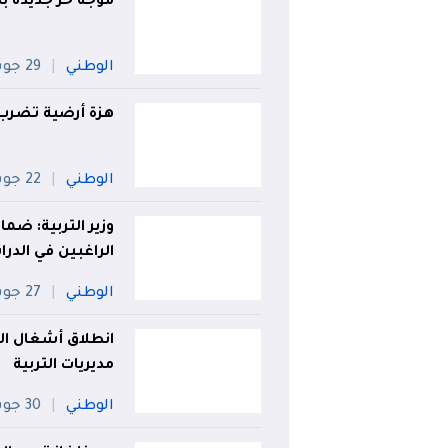
موجة حر جديدة بد
الوطني
29 جويلية
هزة أرضية تضرب 
الوطني
22 جويلية
وزير التربية: ضم
الراغبين في الدر
الوطني
27 جويلية
انطلاق أشغال الم
مديريات التربية
الوطني
30 جويلية