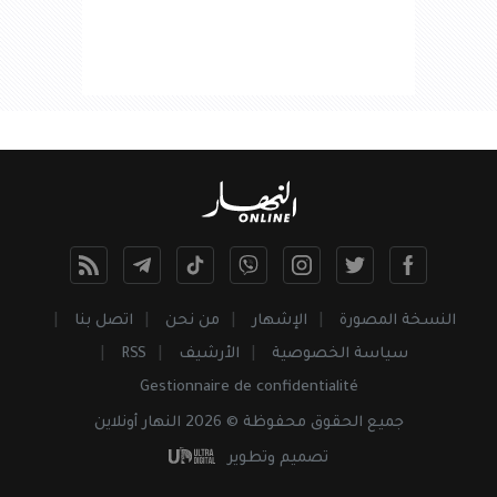
النسخة المصورة
الإشهار
من نحن
اتصل بنا
سياسة الخصوصية
الأرشيف
RSS
Gestionnaire de confidentialité
جميع
الحقوق
محفوظة © 2026 النهار أونلاين
تصميم وتطوير