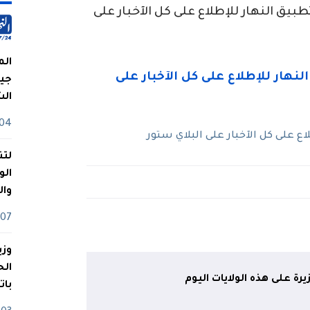
ق النهار للإطلاع على كل الآخبار على
الم
جيش
ال
04 أوت
 على كل الآخبار على البلاي ستور
لتن
الو
وا
07 ماي
وزي
ة على هذه الولايات اليوم
بات