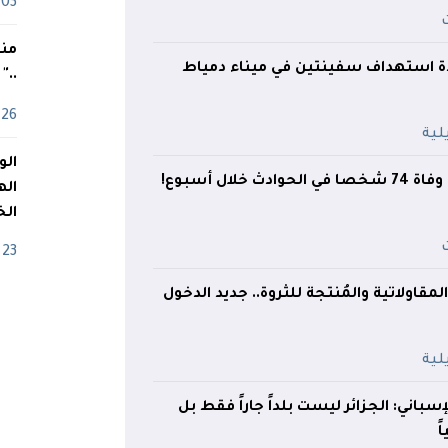
03 ماي
منذ
شدة استهداف سفينتين في ميناء دمياط
.."
26 أفريل
 خلال أسبوع!
اله
الخ
23 أفريل
لمقاولاتية والمُنتجة للثروة.. جديد الدخول
باني: الجزائر ليست بلداً جاراً فقط بل
ً