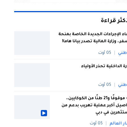
أكثر قراءة
اء الإجراءات الجديدة الخاصة بمنحة
فر.. وزارة المالية تصدر بيانا هاما!
طني
05 أوت
رة الداخلية تحذر الأولياء
طني
05 أوت
44 موقوفًا و21 طنًا من الكوكايين..
صيل أكبر عملية تهريب بدعم من
تثمرين في دبي
ار العالم
05 أوت