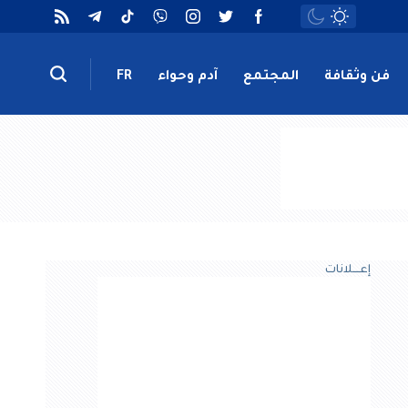
فن وثقافة
المجتمع
آدم وحواء
FR
إعــــلانات