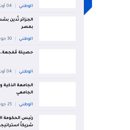
الوطني
04 أوت
الجزائر تُدين ب
بمصر
الوطني
30 جويلية
حصيلة مُفجعة.. وفاة 74 شخصا في الحوادث
الوطني
04 أوت
الجامعة الذكية وا
الجامعي
الوطني
25 جويلية
رئيس الحكومة الإس
شريكاً استراتيجيا