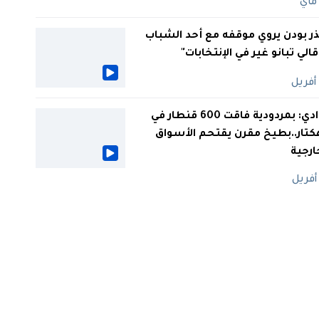
ر بودن يروي موقفه مع أحد الشباب
 قالي تبانو غير في الإنتخابات"
الوادي: بمردودية فاقت 600 قنطار في
كتار..بطيخ مقرن يقتحم الأسواق
ارجية