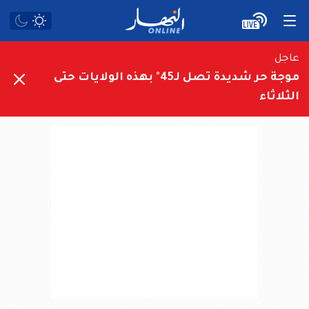
عاجل
موجة حر شديدة تصل لـ45° بهذه الولايات حتى
الثلاثاء