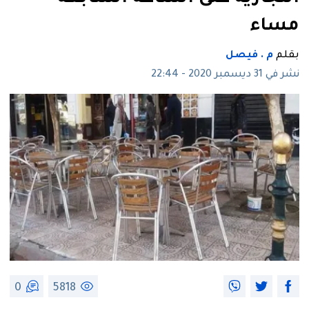
مساء
بقلم
م . فيصل
نشر في 31 ديسمبر 2020 - 22:44
0
5818