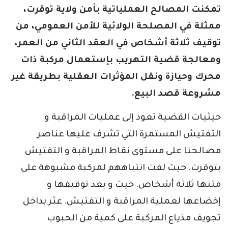
تمكنت المصالح العملياتية بأمن ولاية توقرت،
ممثلة في المصلحة الولائية للأمن العمومي، من
توقيف ثلاثة أشخاص في العقد الثاني من العمر،
ومعالجة قضية التهريب بإستعمال مركبة ذات
محرك وحيازة ونقل المؤثرات العقلية بطريقة غير
مشروعة قصد البيع.
حيثيات القضية تعود إلى عمليات المراقبة و
التفتيش المستمرة التي تشرف عليها عناصر
مصالحنا على مستوى نقاط المراقبة و التفتيش
بتوقرت. حيث لفت انتباههم لمركبة مشبوهة على
متنها ثلاثة أشخاص. حيث و بعد توقيفها و
إخضاعها لعملية المراقبة و التفتيش. عثر بداخل
تجويف مذياع المركبة على كمية من الحبوب