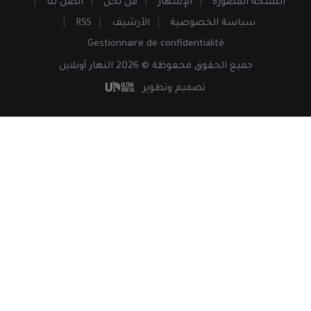
النسخة المصورة
الإشهار
من نحن
اتصل بنا
سياسة الخصوصية
الأرشيف
RSS
Gestionnaire de confidentialité
جميع
الحقوق
محفوظة © 2026 النهار أونلاين
تصميم وتطوير