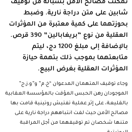
تمكنت مصالح الأمن بسبالة من توقيف
شابين على متن دراجة نارية. وضبط
بحوزتهما على كمية معتبرة من المؤثرات
العقلية من نوع “بريغابالين” 390 قرص.
بالإضافة إلى مبلغ 1200 دج، ليتم
متابعتهما بموجب ذلك بتهمة حيازة
المؤثرات العقلية بغرض البيع.
وجاء توقيف المتهمان المدعوان “خ.م” و”و.ز.ح”
الموجودان رهن الحبس المؤقت بالمؤسسة العقابية
بالقليعة، على إثر عملية تفتيش روتينية قامت بها
مصالح الأمن حيث لفت انتباههم دراجة نارية على
متنها شخصان تم توقيفهما من أجل المراقبة