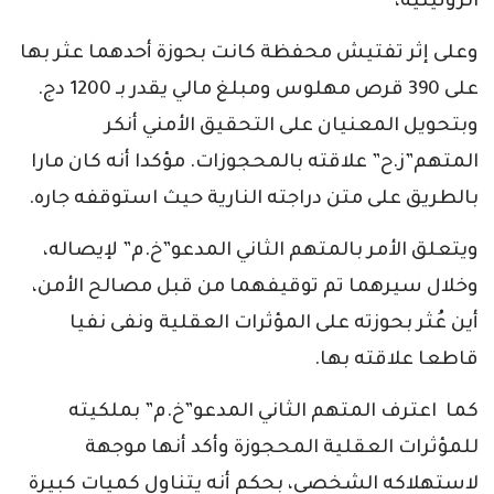
الروتيتية،
وعلى إثر تفتيش محفظة كانت بحوزة أحدهما عثر بها
على 390 قرص مهلوس ومبلغ مالي يقدر بـ 1200 دج.
وبتحويل المعنيان على التحقيق الأمني أنكر
المتهم”ز.ح” علاقته بالمحجوزات. مؤكدا أنه كان مارا
بالطريق على متن دراجته النارية حيث استوقفه جاره.
ويتعلق الأمر بالمتهم الثاني المدعو”خ.م” لإيصاله،
وخلال سيرهما تم توقيفهما من قبل مصالح الأمن،
أين عُثر بحوزته على المؤثرات العقلية ونفى نفيا
قاطعا علاقته بها.
كما اعترف المتهم الثاني المدعو”خ.م” بملكيته
للمؤثرات العقلية المحجوزة وأكد أنها موجهة
لاستهلاكه الشخصي، بحكم أنه يتناول كميات كبيرة