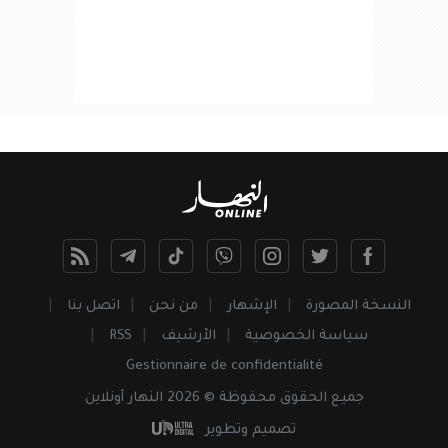
النسخة المصورة
الإشهار
من نحن
اتصل بنا
سياسة الخصوصية
الأرشيف
RSS
Gestionnaire de confidentialité
جميع
الحقوق
محفوظة © 2026 النهار أونلاين
تصميم وتطوير