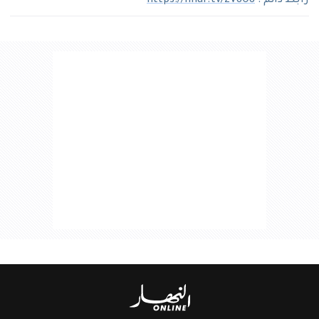
رابط دائم :
https://nhar.tv/zV8O8