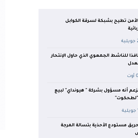
الأمن تطيح بشبكة لسرقة الكوابل
ائية
ية
فذا للناشط الجمعوي الذي حاول الإنتحار
لعدل
وت
زعم أنه مسؤول بشركة " هيونداي" لبيع
 "لطحكوت"
ة
ريق مستودع الأحذية بتسالة المرجة