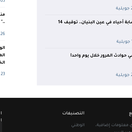
03 ماي
ية
منذ
.."
الدرك يُطيح بعصابة أحياء في عين البنيان.. توقيف 14
26 أفريل
ة
اله
الخ
23 أفريل
ية
ع
التصنيفات
ا
ا
أي معلومات إضافية،
الوطني