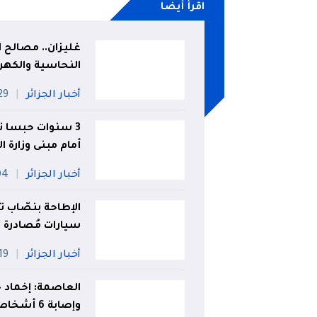
اقرأ أيضا
غليزان.. مصالح 
النحاسية والكهرب
أخبار الجزائر
29 جويل
3 سنوات حبسا نا
أمام مبنى وزارة ا
أخبار الجزائر
04 أ
الإطاحة بنصّاب ت
سيارات مُصادرة
أخبار الجزائر
19 جويلي
العاصمة: إخماد ح
وإصابة 6 أشخاص