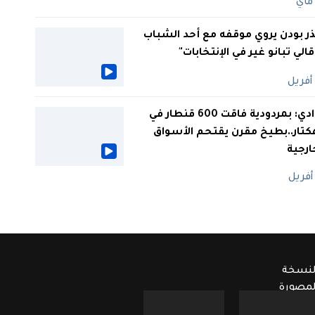
ر بودن يروي موقفه مع أحد الشباب
 قالي تبانو غير في الإنتخابات"
الوادي: بمردودية فاقت 600 قنطار في
كتار..بطيخ مقرن يقتحم الأسواق
ارجية
لنسخة
لمصورة