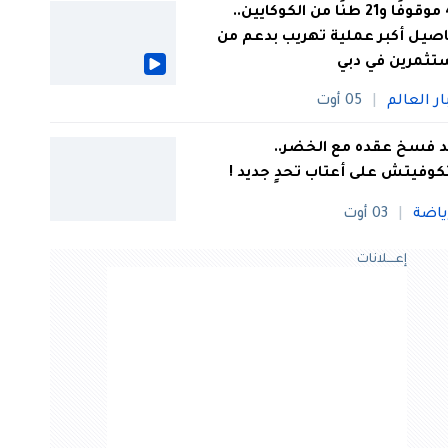
44 موقوفًا و21 طنًا من الكوكايين..
صيل أكبر عملية تهريب بدعم من
تثمرين في دبي
ار العالم
05 أوت
 فسخ عقده مع الخضر..
كوفيتش على أعتاب تحدٍ جديد !
ياضة
03 أوت
إعــــلانات