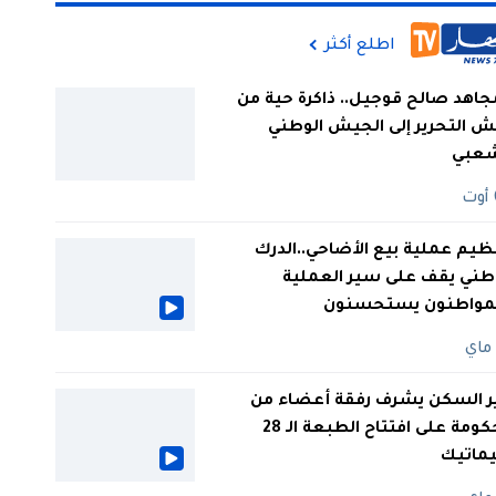
اطلع أكثر
جاهد صالح قوجيل.. ذاكرة حية من
 التحرير إلى الجيش الوطني
شعبي
ظيم عملية بيع الأضاحي..الدرك
طني يقف على سير العملية
لمواطنون يستحسنون
ر السكن يشرف رفقة أعضاء من
الحكومة على افتتاح الطبعة الـ 28
يماتيك