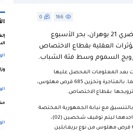
0
166
ال
تمكنت عناصر الشرطة للأمن الحضري 21 بوهران، بحر الأسبوع
إلغ
الس
ؤثرات العقلية بقطاع الاختصاص
الو
ويج السموم وسط فئة الشباب.
وزا
ت بعد المعلومات المحصل عليها
ميدانيا والتي مفادها قيام المشتبه فيهما. بالمتاجرة وتخزين 685 قرص مهلوس،
الو
ترويجها بقطاع الاختصاص.
حذف
بالتنسيق مع نيابة الجمهورية المختصة
إقليميا مكّنت من تحديد هويته ومكان تواجدهما ليتم توقيف شخصين (02)،
الو
ضبط كمية من السموم قدر عددها بـ 685 قرص مهلوس من نوع بريغابلين