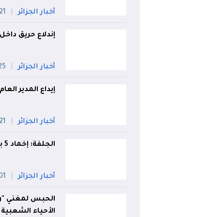
أخبار الجزائر
21 جويلي
إندلاع حريق داخل
أخبار الجزائر
25 جويل
إيداع المدير الع
أخبار الجزائر
21 جويلي
الجلفة: إخماد 5 بؤر والسيطرة على حريق بغابة الخنق القديم
أخبار الجزائر
01 أو
الحبس لمغني "ر
الأحياء الشعبية