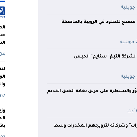
ة
 مصنع للجلود في الرويبة بالعاصمة
الم
جيش
ية
ال
04 أوت
ام لشركة التبغ "ستايم" الحبس
لتن
ة
الو
وا
07 ماي
وزي
ت
اب" وشركائه لترويجهم المخدرات وسط
بات