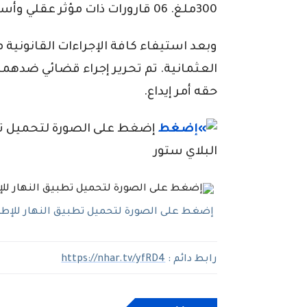
300ملغ. 06 قارورات ذات مؤثر عقلي وأسلحة بيضاء محظورة من الحجم الكبير.
وبعد استيفاء كافة الإجراءات القانوني
العثمانية. تم تحرير إجراء قضائي ضدهما ق
حقه أمر إيداع.
إضغط على الصورة لتحميل تطبي
البلاي ستور
إضغط على الصورة لتحميل تطبيق النهار للإطلاع
رابط دائم :
https://nhar.tv/yfRD4