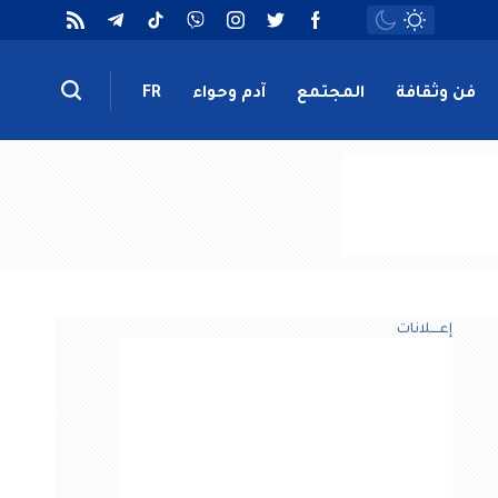
فن وثقافة
المجتمع
آدم وحواء
FR
إعــــلانات