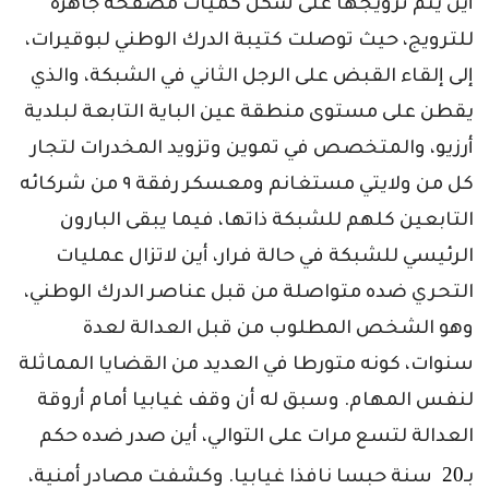
أين يتم ترويجها على شكل كميات مصفحة جاهزة
للترويج، حيث توصلت كتيبة الدرك الوطني لبوقيرات،
إلى إلقاء القبض على الرجل الثاني في الشبكة، والذي
يقطن على مستوى منطقة عين الباية التابعة لبلدية
أرزيو، والمتخصص في تموين وتزويد المخدرات لتجار
كل من ولايتي مستغانم ومعسكر رفقة ٩ من شركائه
التابعين كلهم للشبكة ذاتها، فيما يبقى البارون
الرئيسي للشبكة في حالة فرار، أين لاتزال عمليات
التحري ضده متواصلة من قبل عناصر الدرك الوطني،
وهو الشخص المطلوب من قبل العدالة لعدة
سنوات، كونه متورطا في العديد من القضايا المماثلة
لنفس المهام. وسبق له أن وقف غيابيا أمام أروقة
العدالة لتسع مرات على التوالي، أين صدر ضده حكم
20
بـ
سنة حبسا نافذا غيابيا. وكشفت مصادر أمنية،