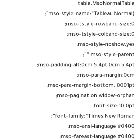
table.MsoNormalTable
{mso-style-name:”Tableau Normal”;
mso-tstyle-rowband-size:0;
mso-tstyle-colband-size:0;
mso-style-noshow:yes;
mso-style-parent:””;
mso-padding-alt:0cm 5.4pt 0cm 5.4pt;
mso-para-margin:0cm;
mso-para-margin-bottom:.0001pt;
mso-pagination:widow-orphan;
font-size:10.0pt;
font-family:”Times New Roman”;
mso-ansi-language:#0400;
mso-fareast-language:#0400;