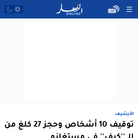
الأرشيف
توقيف 10 أشخاص وحجز 27 كلغ من
الـ ''كيف'' في مستغانم