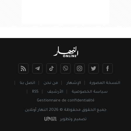
النسخة المصورة
الإشهار
من نحن
اتصل بنا
سياسة الخصوصية
الأرشيف
RSS
Gestionnaire de confidentialité
جميع
الحقوق
محفوظة © 2026 النهار أونلاين
تصميم وتطوير