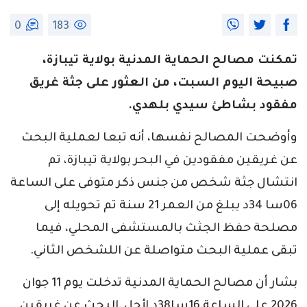
0
183
تمكنت مصالح الحماية المدنية بولاية تيبازة،
صبيحة اليوم السبت، من العثور على جثة غريق
مفقود بشاطئ سيدي بلهدي.
وأوضحت المصالح نفسها، أنه تبعا لعملية البحث
عن غريقين مفقودين في البحر بولاية تيبازة، تم
انتشال جثة شخص من جنس ذكر متوفى على الساعة
06سا 34د يبلغ من العمر 21 سنة تم تحويله إلى
مصلحة حفظ الجثث بالمستشفى المحلي، فيما
تبقى عملية البحث متواصلة عن اللشخص الثاني.
بشار أن مصالح الحماية المدنية تدخلت يوم 11 جوان
2026 على الساعة 16سا38د لأجل البحث عن غريقين