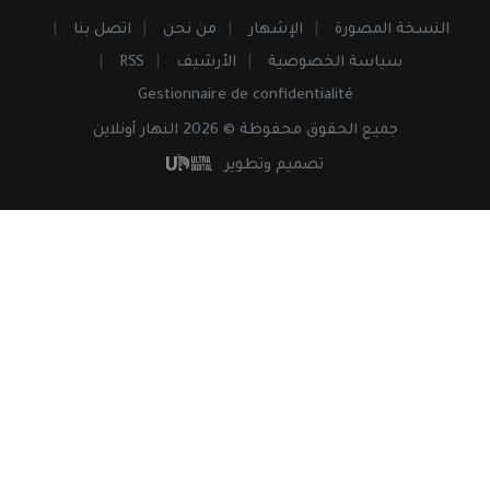
النسخة المصورة
الإشهار
من نحن
اتصل بنا
سياسة الخصوصية
الأرشيف
RSS
Gestionnaire de confidentialité
جميع
الحقوق
محفوظة © 2026 النهار أونلاين
تصميم وتطوير