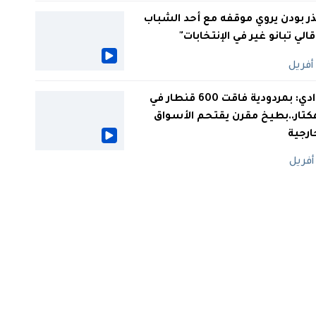
ر بودن يروي موقفه مع أحد الشباب
 قالي تبانو غير في الإنتخابات"
الوادي: بمردودية فاقت 600 قنطار في
كتار..بطيخ مقرن يقتحم الأسواق
ارجية