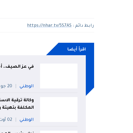
رابط دائم :
https://nhar.tv/5S7AS
اقرأ أيضا
في عز الصيف.. أمط
الوطني
20 جويلية
وكالة ترقية الاست
المكلفة بتهيئة و
الوطني
02 أوت