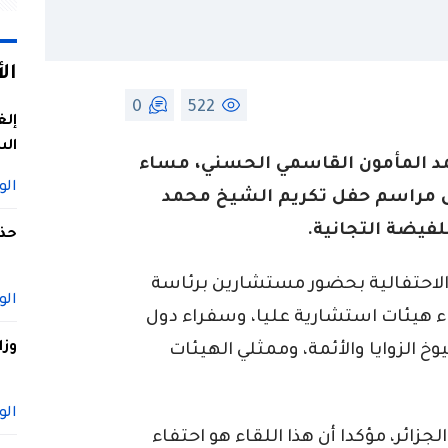
ال
0
522
إلغ
الس
مد المأمون القاسمي الحسني، مساء
الو
لى مراسم حفل تكريم الشيخ محمد
لفيضة التجانية.
حذف
الاحتفالية بحضور مستشارين برئاسة
الو
ء هيئات استشارية عليا، وسفراء دول
وزا
الزوايا والأئمة، وممثلي الهيئات
الو
زائر، مؤكدا أن هذا اللقاء هو احتفاء