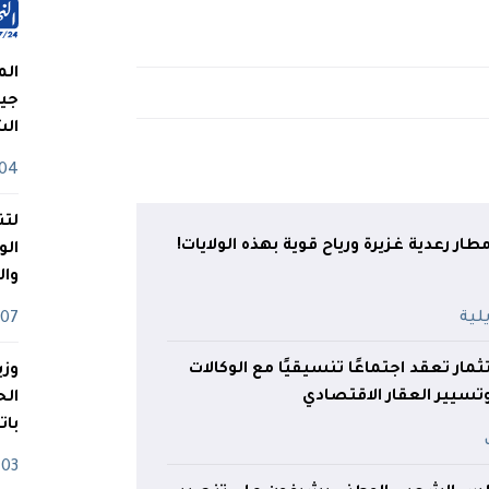
الم
جيش
ال
04 أوت
لتن
ار رعدية غزيرة ورياح قوية بهذه الولايات!
الو
وا
07 ماي
ثمار تعقد اجتماعًا تنسيقيًا مع الوكالات
وزي
تسيير العقار الاقتصادي
بات
03 ماي