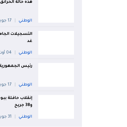
هذه حالة الحرائق
الوطني
17 جويلية
التسجيلات الجامعي
غد
الوطني
04 أوت
رئيس الجمهورية ي
الوطني
17 جويلية
و38 جريح
الوطني
31 جويلية