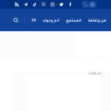
فن وثقافة
المجتمع
آدم وحواء
FR
إعــــلانات