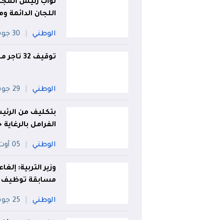
نواب رئيس المج
اللجان الدائمة وم
الوطني
30 جويلية
توقيف 32 تاجر مخدرات وحجز 50 كلغ "كوكايين"
الوطني
29 جويلية
بتكليف من الرئيس
الفرامل بالرغاية 
الوطني
05 أوت
وزير التربية: إلغا
مسابقة توظيف ا
الوطني
25 جويلية