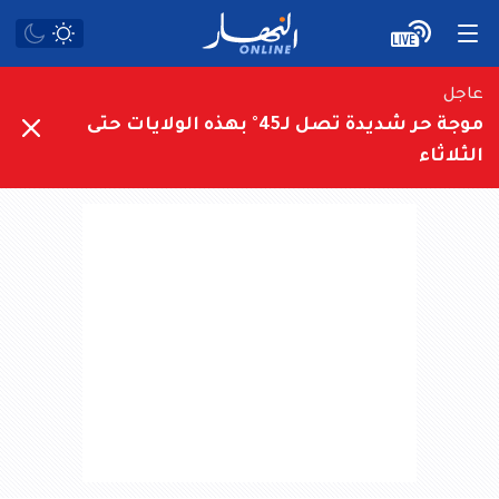
عاجل
موجة حر شديدة تصل لـ45° بهذه الولايات حتى
الثلاثاء