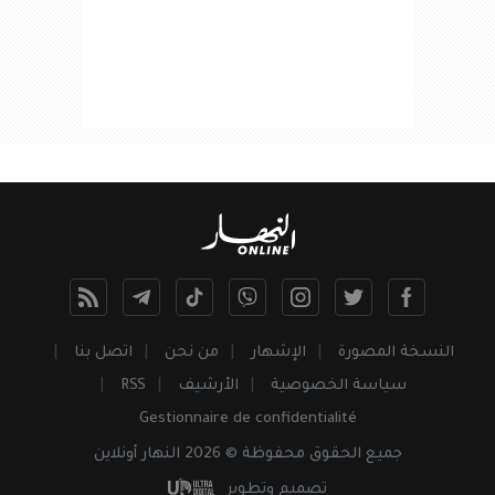
النسخة المصورة
الإشهار
من نحن
اتصل بنا
سياسة الخصوصية
الأرشيف
RSS
Gestionnaire de confidentialité
جميع
الحقوق
محفوظة © 2026 النهار أونلاين
تصميم وتطوير