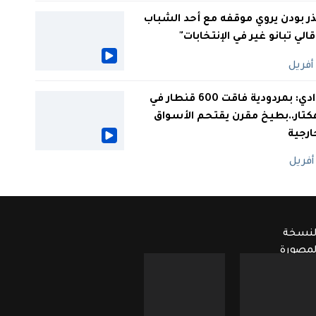
ر بودن يروي موقفه مع أحد الشباب
 قالي تبانو غير في الإنتخابات"
الوادي: بمردودية فاقت 600 قنطار في
كتار..بطيخ مقرن يقتحم الأسواق
ارجية
لنسخة
لمصورة