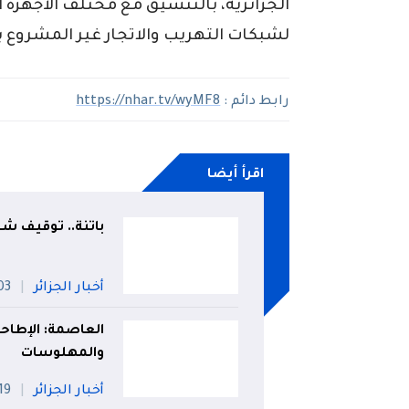
الجزائرية، بالتنسيق مع مختلف الأجهزة 
لشبكات التهريب والاتجار غير المشروع ب
رابط دائم :
https://nhar.tv/wyMF8
اقرأ أيضا
باتنة.. توقيف شخصين وحج
أخبار الجزائر
03 أو
العاصمة: الإطاح
والمهلوسات
أخبار الجزائر
19 جويلي