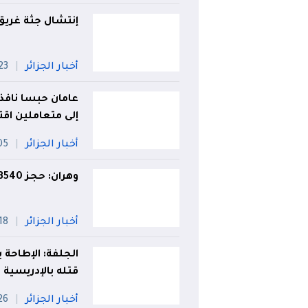
إنتشال جثة غر
أخبار الجزائر
23 جويلي
عامان حبسا نافذ
إلى متعاملين اق
أخبار الجزائر
05 أو
وهران: حجز 3540 قرص صاروخ و1020 قرص إكستازي
أخبار الجزائر
18 جويلي
الجلفة: الإطاح
قتله بالإدريسية
أخبار الجزائر
26 جويل