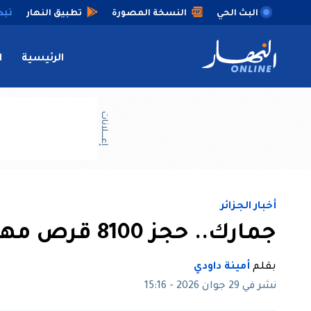
البث الحي
النسخة المصورة
تطبيق النهار
الرئيسية
ا
إعــــلانات
أخبار الجزائر
جمارك.. حجز 8100 قرص مهلوس بالأغواط والجلفة
بقلم
أمينة داودي
نشر في 29 جوان 2026 - 15:16