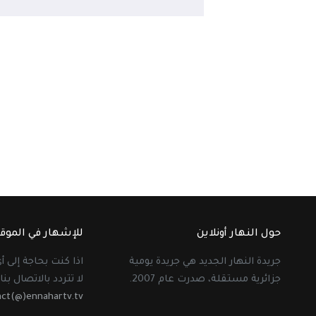
حول النهار أونلاين
للإشهار في الموق
جريدة النهار الجديد هي جريدة يومية
اذا كنت بحاجة إلى 
جزائرية مستقلة، صدرت عام 2007.
لا تتردد بالاتصال بنا 
act(@)ennahartv.tv