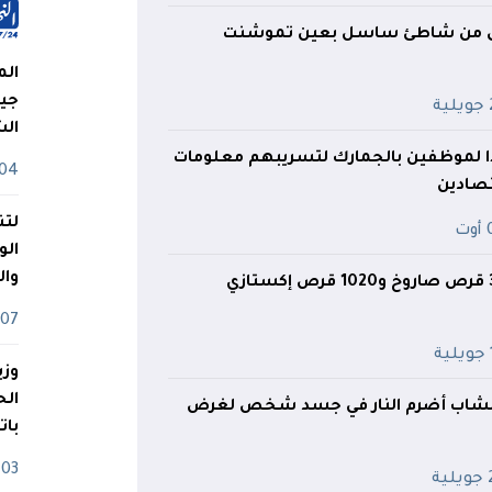
يق من شاطئ ساسل بعين تموشنت
الم
جيش
ة
ال
ا لموظفين بالجمارك لتسريبهم معلومات
04 أوت
تصادين
لتن
ت
الو
وا
07 ماي
ة
وزي
ة بشاب أضرم النار في جسد شخص لغرض
بات
03 ماي
ية