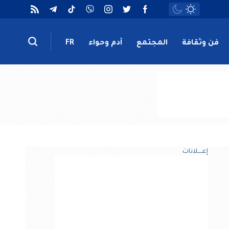
فن وثقافة
المجتمع
آدم وحواء
FR
إعــــلانات