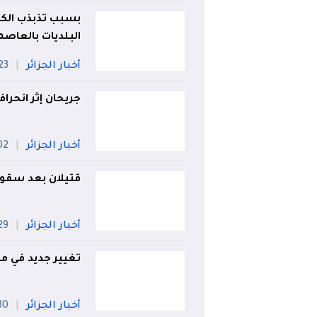
بسبب تذبذب الكهرب
البلديات بالعاصم
أخبار الجزائر
23 جويلي
جريحان إثر انحرا
أخبار الجزائر
02 أو
قتيلان بعد سقوط "را
أخبار الجزائر
29 جويل
تغيير جديد في متر
أخبار الجزائر
30 جويل