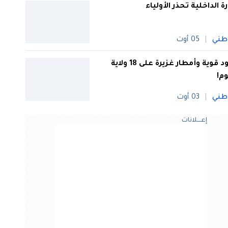
رة الداخلية تحذر الأولياء
طني
05 أوت
رعود قوية وأمطار غزيرة على 18 ولاية
وم!
طني
03 أوت
إعــــلانات