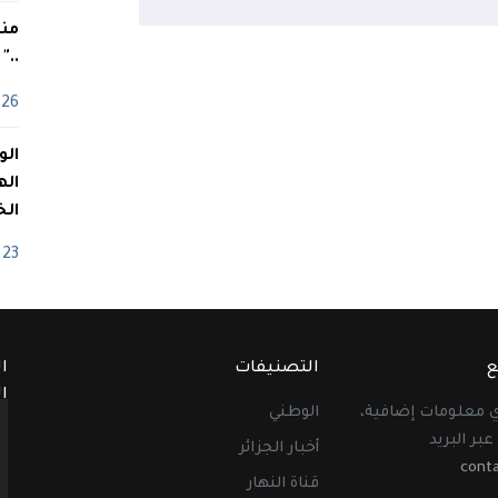
منذ
.."
26 أفريل
اله
الخ
23 أفريل
ع
التصنيفات
ا
ا
أي معلومات إضافية،
الوطني
عبر البريد
أخبار الجزائر
cont
قناة النهار