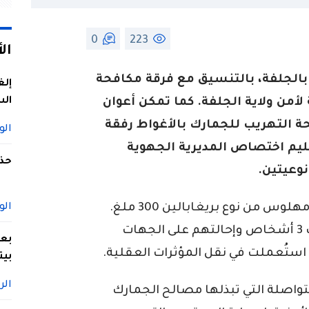
0
223
ال
 بالجلفة، بالتنسيق مع فرقة مكافحة
إلغ
الس
لأمن ولاية الجلفة. كما تمكن أعوان
 التهريب للجمارك بالأغواط رفقة
الو
قليم اختصاص المديرية الجهوية
حذف
نوعيتين.
وأسفرت العمليتان عن حجز 8100 قرص مهلوس من نوع بريغابالين 300 ملغ.
الو
حجز 600 غرام من الكيف المعالج. توقيف 3 أشخاص وإحالتهم على الجهات
بعد
ستُعملت في نقل المؤثرات العقلية.
بيت
الر
تواصلة التي تبذلها مصالح الجمارك