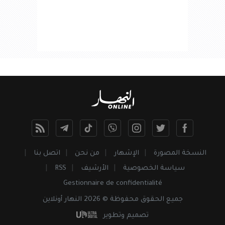
النسخة المصورة
الإشهار
من نحن
اتصل بنا
سياسة الخصوصية
الأرشيف
RSS
Gestionnaire de confidentialité
جميع
الحقوق
محفوظة © 2026 النهار أونلاين
تصميم وتطوير