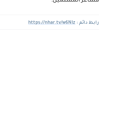
مشاعر المسلمين.
رابط دائم :
https://nhar.tv/w6Nlz