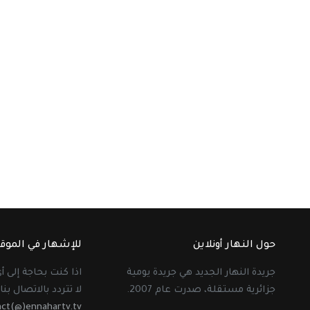
حول النهار أونلاين
للإشهار في الموق
جريدة النهار الجديد هي جريدة يومية
اذا كنت بحاجة إلى 
جزائرية مستقلة، صدرت عام 2007.
لا تتردد بالاتصال بنا 
act(@)ennahartv.tv