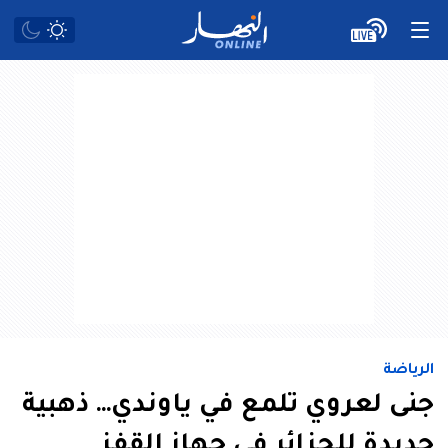
الرياضة
جنى لعروي تلمع في ياوندي… ذهبية
جديدة للجزائر في جهاز القفز