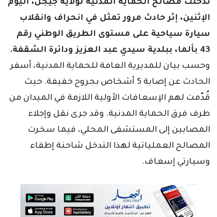
تدخلت مصالح الحماية المدنية لولاية جيجل، اليوم
الإثنين، إثر حادث مرور تمثل في انحراف وانقلاب
سيارة سياحية على مستوى الطريق الوطني رقم
43 بألما، ببلدية سيدي عبد العزيز ودائرة الشقفة.
وحسب بيان للمديرية العامة للحماية المدنية، أسفر
الحادث عن إصابة 5 أشخاص بجروح خفيفة. حيث
قُدّمت لهم الإسعافات الأولية اللازمة في الميدان من
طرف فرق الحماية المدنية. وقد جرى نقل وإجلاء
المصابين إلى المستشفى المحلي، فيما سخرت
المصالح العملياتية لهذا التدخل شاحنة إطفاء
وسيارتي إسعاف.