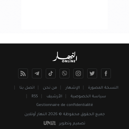
النسخة المصورة
الإشهار
من نحن
اتصل بنا
سياسة الخصوصية
الأرشيف
RSS
Gestionnaire de confidentialité
جميع
الحقوق
محفوظة © 2026 النهار أونلاين
تصميم وتطوير