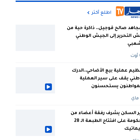
اطلع أكثر
جاهد صالح قوجيل.. ذاكرة حية من
 التحرير إلى الجيش الوطني
شعبي
ظيم عملية بيع الأضاحي..الدرك
طني يقف على سير العملية
لمواطنون يستحسنون
ر السكن يشرف رفقة أعضاء من
الحكومة على افتتاح الطبعة الـ 28
يماتيك