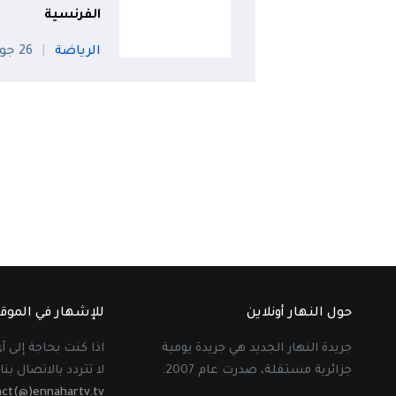
الفرنسية
الرياضة
26 جويلية
حول النهار أونلاين
للإشهار في الموق
جريدة النهار الجديد هي جريدة يومية
اذا كنت بحاجة إلى 
جزائرية مستقلة، صدرت عام 2007.
لا تتردد بالاتصال بنا 
act(@)ennahartv.tv