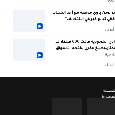
ر بودن يروي موقفه مع أحد الشباب
 قالي تبانو غير في الإنتخابات"
الوادي: بمردودية فاقت 600 قنطار في
كتار..بطيخ مقرن يقتحم الأسواق
ارجية
لنسخة
لمصورة