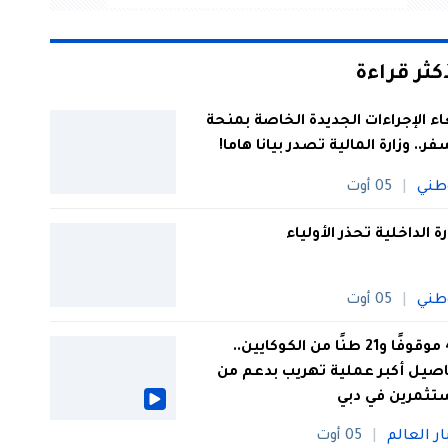
أكثر قراءة
اء الإجراءات الجديدة الخاصة بمنحة
فر.. وزارة المالية تصدر بيانا هاما!
طني
05 أوت
رة الداخلية تحذر الأولياء
طني
05 أوت
44 موقوفًا و21 طنًا من الكوكايين..
صيل أكبر عملية تهريب بدعم من
تثمرين في دبي
ار العالم
05 أوت