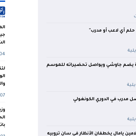
الم
 حلم أي لاعب أو مدرب"
جيش
ال
04 أوت
يضم جاوشي ويواصل تحضيراته للموسم
لتن
الو
وا
07 ماي
 مدرب في الدوري الكونغولي
وزي
بات
لامين يامال يخطفان الأنظار في سان تروبيه