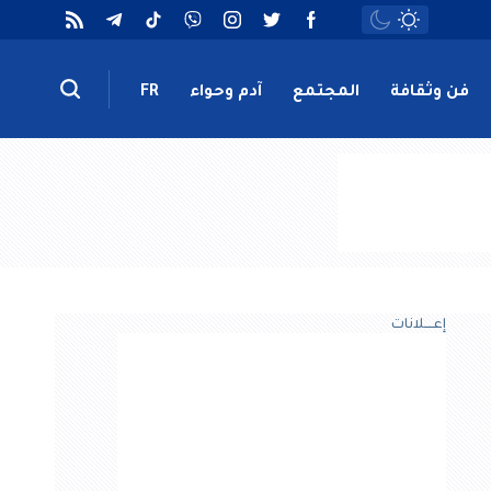
فن وثقافة
المجتمع
آدم وحواء
FR
إعــــلانات