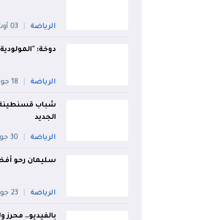
الرياضة
03 أوت
دوخة: "المولودية
الرياضة
18 جويلية
شباب قسنطينة 
الجديد
الرياضة
30 جويلية
سليمان رحو أفضل
الرياضة
23 جويلية
بالفيديو.. محرز و