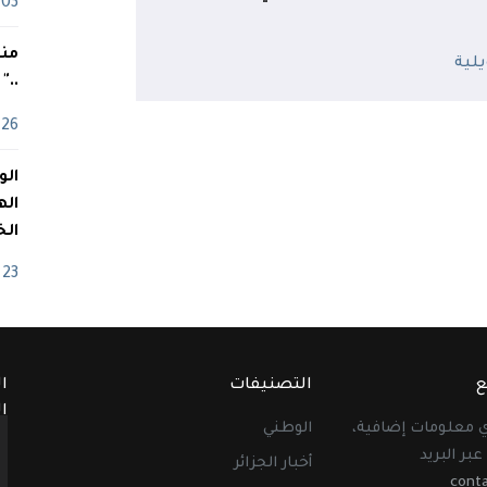
03 ماي
منذ
.."
26 أفريل
اله
الخ
23 أفريل
ع
التصنيفات
ا
ا
أي معلومات إضافية،
الوطني
عبر البريد
أخبار الجزائر
cont