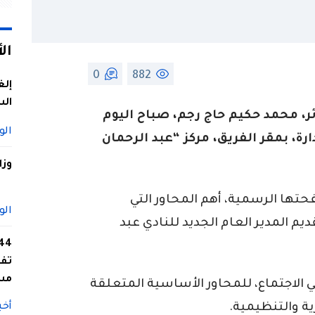
ال
0
882
إلغ
الس
ر، محمد حكيم حاج رجم، صباح اليوم
الو
رة، بمقر الفريق، مركز “عبد الرحمان
وزا
حتها الرسمية، أهم المحاور التي
الو
ديم المدير العام الجديد للنادي عبد
تفا
مس
الاجتماع، للمحاور الأساسية المتعلقة
ية والتنظيمية.
أخب