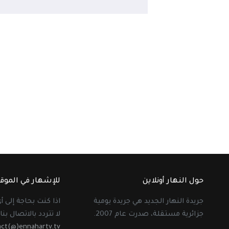
حول النهار أونلاين
للإشهار في الموق
جريدة النهار الجديد هي جريدة يومية
اذا كنت بحاجة إلى 
جزائرية مستقلة، صدرت عام 2007.
لا تتردد بالاتصال بنا 
act(@)ennahartv.tv