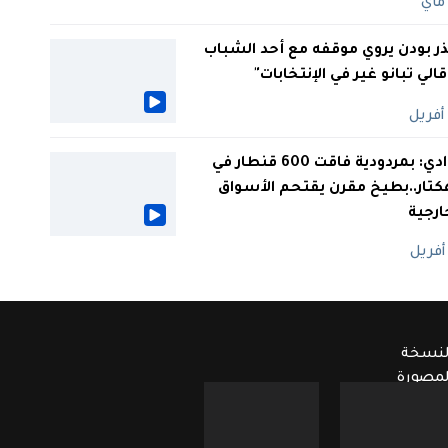
ر بودن يروي موقفه مع أحد الشباب
 قالي تبانو غير في الإنتخابات"
الوادي: بمردودية فاقت 600 قنطار في
كتار..بطيخ مقرن يقتحم الأسواق
ارجية
لنسخة
لمصورة