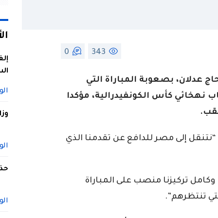
ال
0
343
إلغ
الس
 عدلان، بصعوبة المباراة التي
الو
 نهخائي كأس الكونفيدرالية، مؤكدا
قب.
وزا
“نتنقل إلى مصر للدافع عن تقدمنا الذي
الو
حذف
وكامل تركيزنا منصب على المباراة
تي تنتظرهم”.
الو