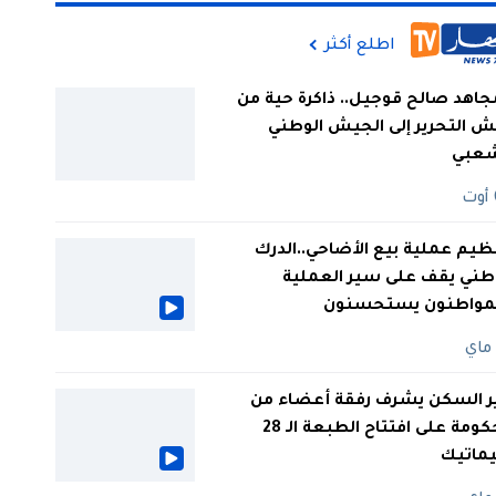
اطلع أكثر
جاهد صالح قوجيل.. ذاكرة حية من
 التحرير إلى الجيش الوطني
شعبي
ظيم عملية بيع الأضاحي..الدرك
طني يقف على سير العملية
لمواطنون يستحسنون
ر السكن يشرف رفقة أعضاء من
الحكومة على افتتاح الطبعة الـ 28
يماتيك