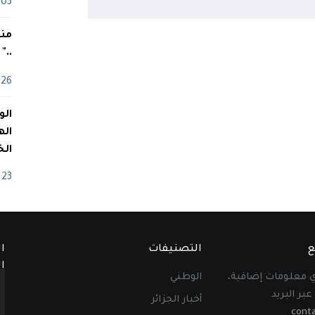
03 ماي
منذ
.."
26 أفريل
اله
الخ
23 أفريل
ع
التصنيفات
ا
ا
أي معلومات إضافية،
الوطني
عبر البريد
أخبار الجزائر
cont