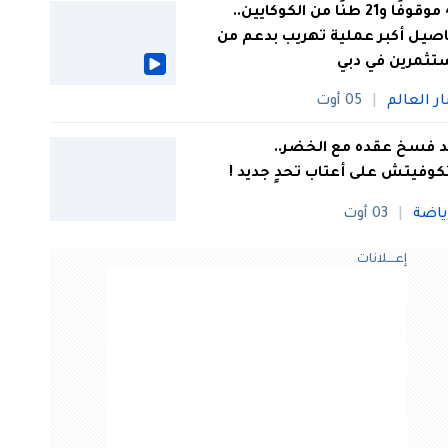
44 موقوفًا و21 طنًا من الكوكايين..
صيل أكبر عملية تهريب بدعم من
تثمرين في دبي
ار العالم
05 أوت
 فسخ عقده مع الخضر..
كوفيتش على أعتاب تحدٍ جديد !
ياضة
03 أوت
إعــــلانات