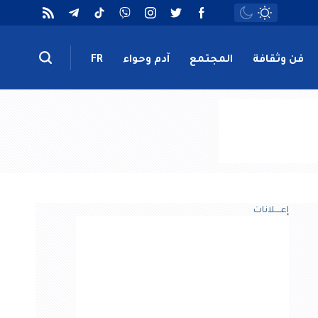
فن وثقافة
المجتمع
آدم وحواء
FR
إعــــلانات