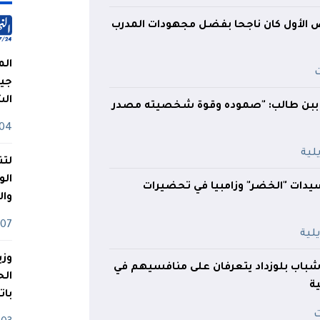
بص الأول كان ناجحا بفضل مجهودات المدرب
الم
جيش
ال
ببن طالب: "صموده وقوة شخصيته مصدر
04 أوت
لتن
الو
يدات "الخضر" وزامبيا في تحضيرات
وا
07 ماي
وزي
شباب بلوزداد يتعرفان على منافسيهم في
ة
بات