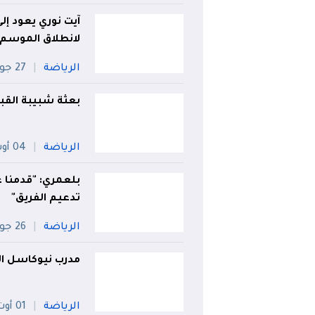
آيت نوري يعود إل
لانطلاق الموسم 
الرياضة
27 جويلية
بعثة شبيبة القب
الرياضة
04 أوت
بلعمري: "قدمنا 
تدعيم الفريق"
الرياضة
26 جويلية
مدرب نيوكاسل ال
الرياضة
01 أوت