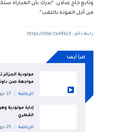
وتابع حاج عدلان: “ندرك بأن المباراة س
من أجل العودة باللقب”.
رابط دائم :
https://nhar.tv/eKkL9
اقرأ أيضا
مولودية الجزائر ت
مواجهة صن داونز
الرياضة
27 جويلية
إدارة مولودية وه
القطري
الرياضة
25 جويلية