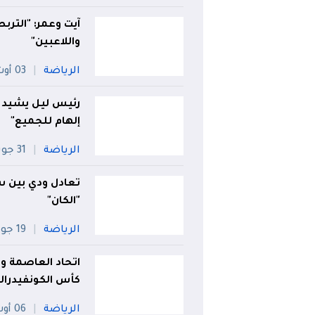
آيت وعمر: "التر
واللاعبين"
الرياضة
03 أوت
رئيس ليل يشيد 
إلهام للجميع"
الرياضة
31 جويلية
تعادل ودي بين س
"الكان"
الرياضة
19 جويلية
اتحاد العاصمة و
كأس الكونفيدرالي
الرياضة
06 أوت