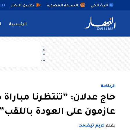
البث الحي
النسخة المصورة
تطبيق النهار
الرئيسية
ا
إعــــلانات
الرياضة
حاج عدلان: “تنتظرنا مباراة
عازمون على العودة باللقب”
بقلم
كريم تيغرمت