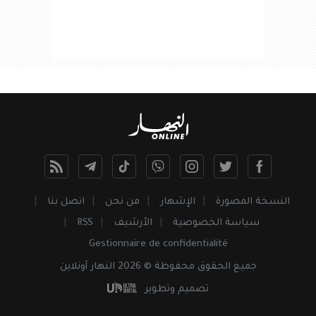
النسخة المصورة
الإشهار
من نحن
اتصل بنا
سياسة الخصوصية
الأرشيف
RSS
Gestionnaire de confidentialité
جميع
الحقوق
محفوظة © 2026 النهار أونلاين
تصميم وتطوير