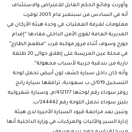
وأوردت وقائع الحكم القابل للاعتراض والاستئناف
أنه في السادس من سبتمبر عام 2005 توفرت
معلومات لغرفة العمليات في وحدة هيئة الأركان في
المديرية العامة لقوى الأمن الداخلي مفادها “إقدام
جورج وسوف أثناء مرور موكبه قرب “مطعم الطازج”
في محلة عين المريسة على إطلاق حوالى 20 طلقة
نارية من بندقية حربية لأسباب مجهولة”.
وأنه كان داخل سيارة كشف لون أبيض تحمل لوحة
التسجيل 019/ل.ب سعودية، ترافقها سيارة رانج
روفر سوداء رقم لوحتها 412177/م، وسيارة شفروليه
بليزر سوداء تحمل اللوحة رقم 244442/ب.
وتبين بعد مراجعة قيود السيارة الأخيرة لدى هيئة
إدارة السير والآليات والمركبات في وزارة الداخلية أنها
مسجلة باسم جورج بديع وسوف.