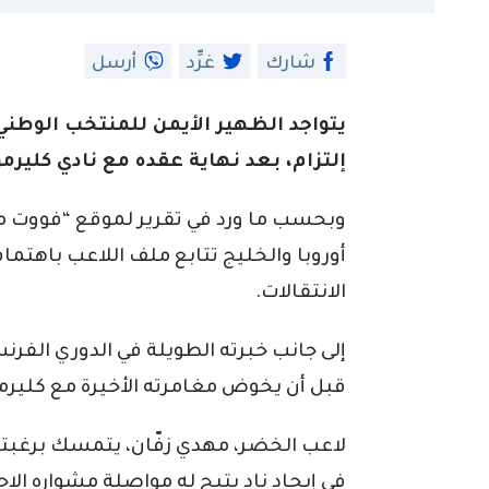
شارك
غرِّد
أرسل
يتواجد الظهير الأيمن للمنتخب الوطني،
إلتزام، بعد نهاية عقده مع نادي كلير
وبحسب ما ورد في تقرير لموقع “فووت مير
أوروبا والخليج تتابع ملف اللاعب باهتما
الانتقالات.
إلى جانب خبرته الطويلة في الدوري الفر
قبل أن يخوض مغامرته الأخيرة مع كليرم
لاعب الخضر، مهدي زفّان، يتمسك برغبته 
في إيجاد نادٍ يتيح له مواصلة مشواره ال