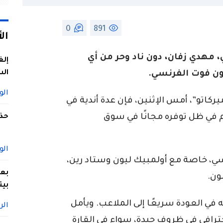
0
891
ال
 مهدي زفان، دون ناد وحر من أي
إلغ
الس
مون فوت الفرنسي.
الو
كاتو”، أمس الإثنين، فإن عدة أندية في
م في ظل توفره مجانًا في سوق
حذف
الو
نسي، خاصة مع أولمبيك ليون وستاد رين،
بعد
ون.
بيت
في العودة سريعًا إلى الملاعب. ويأمل
الر
احترافي في ظروف جيدة، سواء في القارة