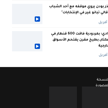
ر بودن يروي موقفه مع أحد الشباب
 قالي تبانو غير في الإنتخابات"
الوادي: بمردودية فاقت 600 قنطار في
كتار..بطيخ مقرن يقتحم الأسواق
ارجية
لنسخة
لمصورة