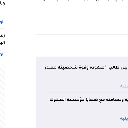
وزا
الو
الي
الو
ببن طالب: "صموده وقوة شخصيته مصدر
يه وتضامنه مع ضحايا مؤسسة الطفولة