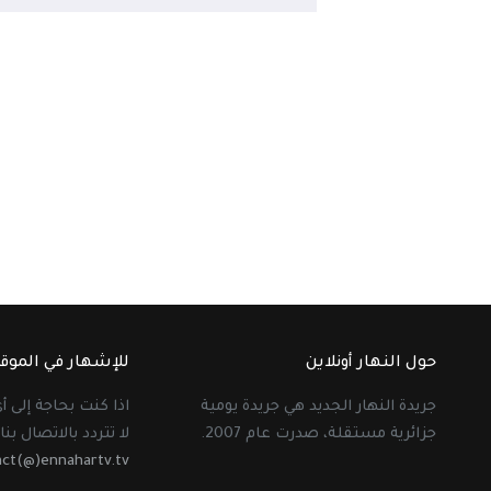
حول النهار أونلاين
للإشهار في الموق
جريدة النهار الجديد هي جريدة يومية
اذا كنت بحاجة إلى 
جزائرية مستقلة، صدرت عام 2007.
لا تتردد بالاتصال بنا 
act(@)ennahartv.tv