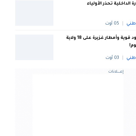
رة الداخلية تحذر الأولياء
طني
05 أوت
رعود قوية وأمطار غزيرة على 18 ولاية
وم!
طني
03 أوت
إعــــلانات