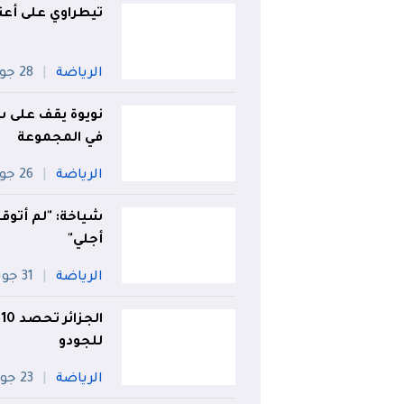
تيطراوي على أعتا
الرياضة
28 جويلية
نويوة يقف على س
في المجموعة
الرياضة
26 جويلية
شياخة: "لم أتوقع
أجلي"
الرياضة
31 جويلية
ا
للجودو
الرياضة
23 جويلية