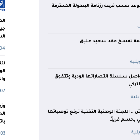
عد سحب قرعة رزنامة البطولة المحترفة
الم
جيش
ال
اصمة تفسخ عقد سعيد عليق
04 أوت
لتن
الو
واصل سلسلة انتصاراتها الودية وتتفوق
وا
تركي
07 ماي
وزي
. اللجنة الوطنية التقنية ترفع توصياتها
ي يحسم قريبًا
بات
03 ماي