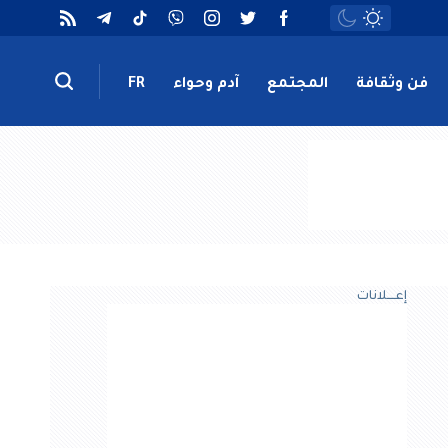
فن وثقافة
المجتمع
آدم وحواء
FR
إعــــلانات