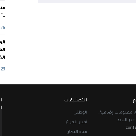
منذ
.."
26 أفريل
اله
الخ
23 أفريل
ع
التصنيفات
ا
ا
أي معلومات إضافية،
الوطني
عبر البريد
أخبار الجزائر
cont
قناة النهار