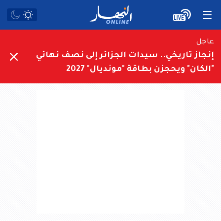
عاجل
إنجاز تاريخي.. سيدات الجزائر إلى نصف نهائي
"الكان" ويحجزن بطاقة "مونديال" 2027