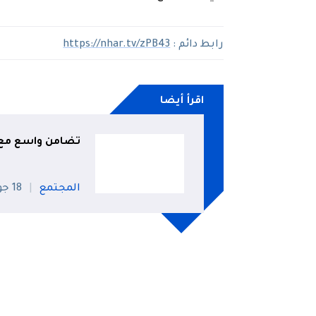
رابط دائم :
https://nhar.tv/zPB43
اقرأ أيضا
تضامن واسع مع م
المجتمع
18 جويلية