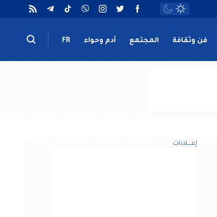
فن وثقافة
المجتمع
آدم وحواء
FR
إعــــلانات