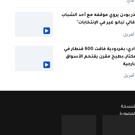
ر بودن يروي موقفه مع أحد الشباب
 قالي تبانو غير في الإنتخابات"
الوادي: بمردودية فاقت 600 قنطار في
كتار..بطيخ مقرن يقتحم الأسواق
ارجية
لنسخة
لمصورة