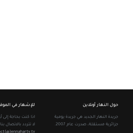
حول النهار أونلاين
للإشهار في الموق
جريدة النهار الجديد هي جريدة يومية
اذا كنت بحاجة إلى 
جزائرية مستقلة، صدرت عام 2007.
لا تتردد بالاتصال بنا 
act(@)ennahartv.tv