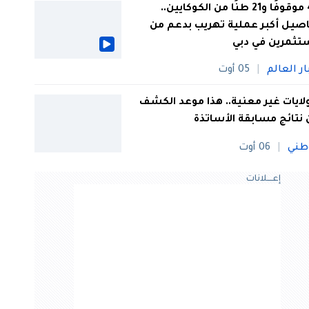
44 موقوفًا و21 طنًا من الكوكايين..
صيل أكبر عملية تهريب بدعم من
تثمرين في دبي
ار العالم
05 أوت
 ولايات غير معنية.. هذا موعد الكشف
نتائج مسابقة الأساتذة
طني
06 أوت
إعــــلانات