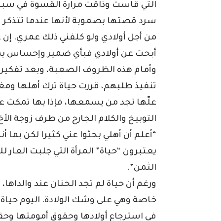
التي قاست وذاقت مرارة القسوة في سبيل 
سرد قصتها بصعوبة لأنها عندما تتذكر 
من أجل أولادي ولو كلفني ذلك عمري. إن ع
أبحث عن أولادي فبأي ضمير وإحساس يم
وأمام هذه الظروف الصعبة، وبعد تفكي
تنفيذ طلبهم، قررت حياة ترك أهلها ومغا
علّها تجد من يسمعها، فإذا بها تمكث عن
التوبيخ والكلام الجارح من طرف زوجة الأ
“أعلم أن أهلي بحثوا عني كثيرا لكن بما أنه
يعتبرون “حياة” المرأة التي جلبت العار ل
الثمن”.
ورغم أن حياة لم تجد الحنان عند والداها، 
خاصة وهي على وشك الولادة. اليوم حياة
في استرجاع أولادها وحقوق أمومتها وحقو