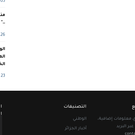
03 ماي
منذ
.."
26 أفريل
اله
الخ
23 أفريل
ع
التصنيفات
ا
ا
أي معلومات إضافية،
الوطني
عبر البريد
أخبار الجزائر
cont