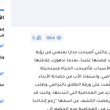
ال
إلغ
الس
0
1864
الو
ن عائلتي أصبحت جدارا يمنعني من رؤية
وزا
رد قصتها علينا، بعدما تدهورت علاقتها
 الأسباب فأصبحت الحياة مستحيلة.
الو
ي، واستفاد الأب من حضانة الأبناء
وقّعت على ورقة الطلاق بالتراضي وطلب
حذف
 من المحامية التي انتدبتها، وكنت قد
لتي رفضت الكشف عن اسمها “رغم إلحاحنا
الو
مني المحامية عدم الحضور الى