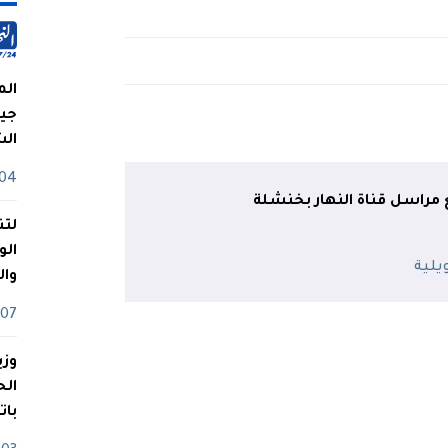
الم
جيش
ال
04 أوت
راسل قناة النهار بخنشلة
لتن
الو
وا
07 ماي
وزي
بات