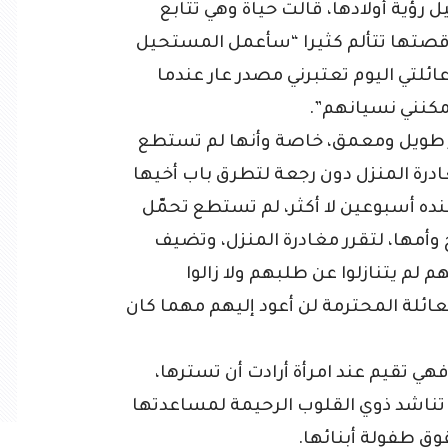
رؤية أولادها، قالت حياة وهي تتابع
قصتها تتألم كثيرا “سأعمل المستحيل
ائلتي اليوم تعتبرني مصدر عار عندما
كنني نسيانهم”.
ر طويل ومعمق، خاصة وأنها لم تستطع
درة المنزل دون رجعة لتطرق باب أخيها
ده أسبوعين لا أكثر، لم تستطع تحمّل
خ وأمها، لتقرر مغادرة المنزل، وتضيف
م لم يتنازلوا عن طلبهم ولا زالوا
لعائلة المحترمة لن أعود إليهم مهما كان
فهي تقيم عند امرأة أرادت أن تسترها،
 تناشد ذوي القلوب الرحيمة لمساعدتها
ق طفولة أبنائها.