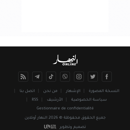
النسخة المصورة
الإشهار
من نحن
اتصل بنا
سياسة الخصوصية
الأرشيف
RSS
Gestionnaire de confidentialité
جميع
الحقوق
محفوظة © 2026 النهار أونلاين
تصميم وتطوير