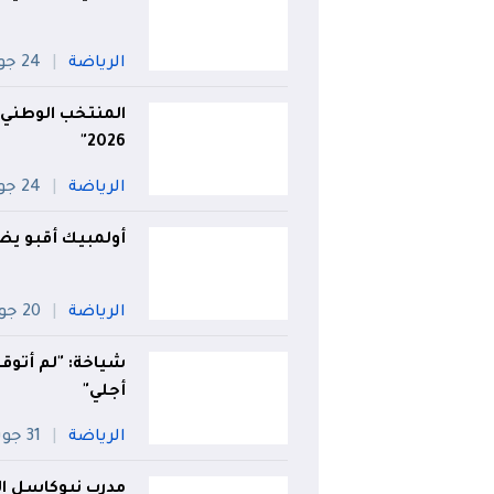
الرياضة
24 جويلية
المنتخب الوطني 
2026"
الرياضة
24 جويلية
أولمبيك أقبو يض
الرياضة
20 جويلية
شياخة: "لم أتوقع
أجلي"
الرياضة
31 جويلية
مدرب نيوكاسل ال