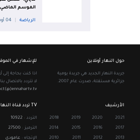
الموسم الماضي"
الرياضة
04 أوت
حول النهار أونلاين
للإشهار في الموق
جريدة النهار الجديد هي جريدة يومية
اذا كنت بحاجة إلى 
جزائرية مستقلة، صدرت عام 2007.
لا تتردد بالاتصال بنا 
act(@)ennahartv.tv
الأرشيف
TV تردد قناة النهار
2021
2020
2019
2018
التردد :
10922
2017
2016
2015
2014
الترميز :
27500
2013
2012
2011
2010
الإتجاه :
عامودي