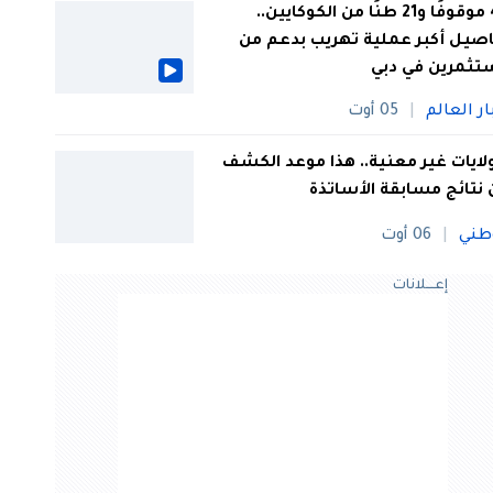
44 موقوفًا و21 طنًا من الكوكايين..
صيل أكبر عملية تهريب بدعم من
تثمرين في دبي
ار العالم
05 أوت
 ولايات غير معنية.. هذا موعد الكشف
نتائج مسابقة الأساتذة
طني
06 أوت
إعــــلانات