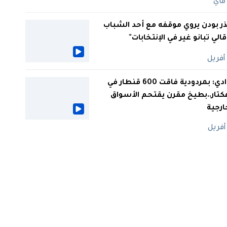
ر بودن يروي موقفه مع أحد الشباب
 قالي تبانو غير في الإنتخابات"
الوادي: بمردودية فاقت 600 قنطار في
كتار..بطيخ مقرن يقتحم الأسواق
ارجية