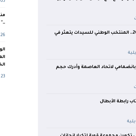
03 ماي
منذ
.."
كأس إفريقيا 2026.. المنتخب الوطني للسيدات يتعثر في
26 أفريل
اله
الخ
 بانضمامي لاتحاد العاصمة وأدرك حجم
23 أفريل
ب رابطة الأبطال
 تكوين مجموعة قوية لتكرار انجازات