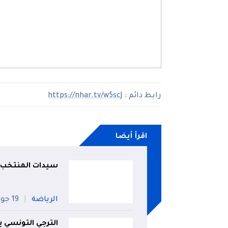
رابط دائم :
https://nhar.tv/w5scJ
اقرأ أيضا
سيدات المنتخب ا
الرياضة
19 جويلية
الترجي التونسي 