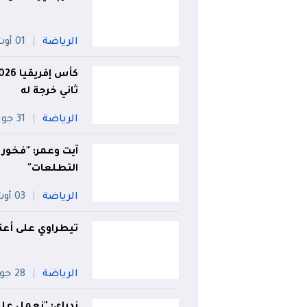
الرياضة
01 أوت
ثاني خرجة له
الرياضة
31 جويلية
آيت وعمر: "فخور
التطلعات"
الرياضة
03 أوت
تيطراوي على أعتا
الرياضة
28 جويلية
ندياي: "نعمل على