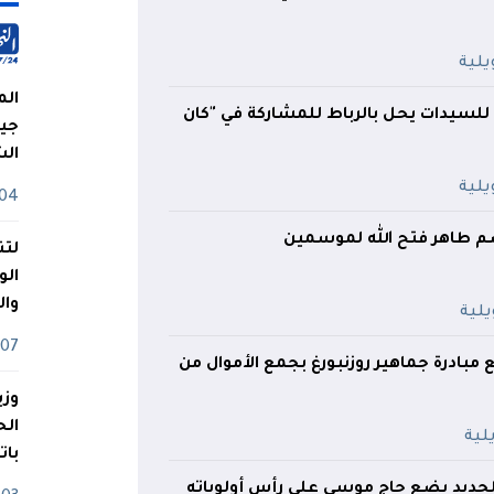
الم
للسيدات يحل بالرباط للمشاركة في "كان
جيش
ال
04 أوت
م طاهر فتح الله لموسمين
لتن
الو
وا
07 ماي
 مبادرة جماهير روزنبورغ بجمع الأموال من
وزي
بات
جديد يضع حاج موسى على رأس أولوياته