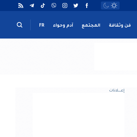
فن وثقافة
المجتمع
آدم وحواء
FR
إعــــلانات