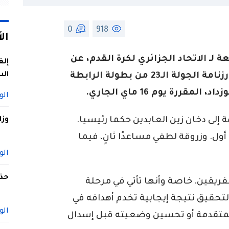
0
918
ال
ة لـ الاتحاد الجزائري لكرة القدم، عن
إلغ
الس
الحكام المعنيون بإدارة مباراة تسوية رزنامة الجولة الـ23 من بطولة الرابطة
رة يوم 16 ماي الجاري.
الو
 إلى دخان زين العابدين حكما رئيسيا.
وزا
ل. وزروقة لطفي مساعدًا ثانٍ، فيما
الو
حذف
فريقين. خاصة وأنها تأتي في مرحلة
قيق نتيجة إيجابية تخدم أهدافه في
الو
لمتقدمة أو تحسين وضعيته قبل إسدال