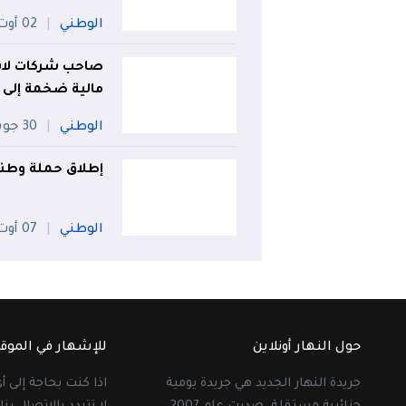
الوطني
02 أوت
صاحب شركات لاستي
مالية ضخمة إلى ت
الوطني
30 جويلية
إطلاق حملة وطني
الوطني
07 أوت
حول النهار أونلاين
للإشهار في الموق
جريدة النهار الجديد هي جريدة يومية
اذا كنت بحاجة إلى 