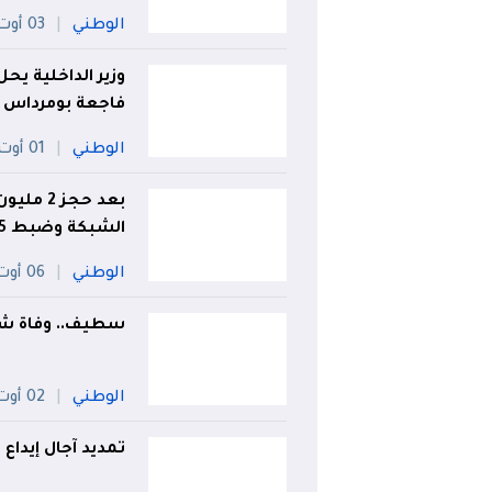
الوطني
03 أوت
وزير الداخلية ي
فاجعة بومرداس
الوطني
01 أوت
بعد حجز 
الشبكة وضبط 8.5 مليار سنتيم بالعاصمة
الوطني
06 أوت
سطيف.. وفاة شخ
الوطني
02 أوت
تمديد آجال إيداع