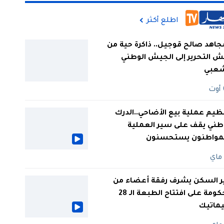
اطلع أكثر
جاهد صالح قوجيل.. ذاكرة حية من
 التحرير إلى الجيش الوطني
شعبي
ظيم عملية بيع الأضاحي..الدرك
طني يقف على سير العملية
لمواطنون يستحسنون
ر السكن يشرف رفقة أعضاء من
الحكومة على افتتاح الطبعة الـ 28
يماتيك