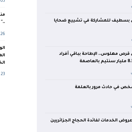
03 ماي
منذ
حل بسطيف للمشاركة في تشييع ضحايا
.."
26 أفريل
2 مليون قرص مهلوس.. الإطاحة بباقي أفراد
اله
الخ
23 أفريل
ص في حادث مرور بالعلمة
 عروض الخدمات لفائدة الحجاج الجزائريين