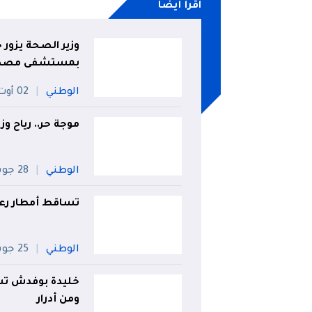
اقرأ أيضا
​وزير الصحة يزور
بمستشفى مصطف
الوطني
02 أوت
موجة حر.. رياح وز
الوطني
28 جويلية
تساقط أمطار رعدية على 23 ول
الوطني
25 جويلية
خليدة بوفدش تستق
ومن أدرار