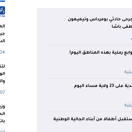
 جرحى حادثي بومرداس وتيميمون
الم
ى باشا
جيش
ال
وابع رملية بهذه المناطق اليوم!
04 أوت
لتن
الو
وا
اية مساء اليوم
07 ماي
وزي
بل أطفالا من أبناء الجالية الوطنية
بات