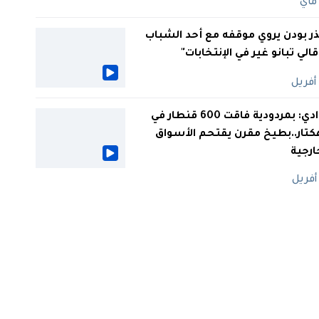
ر بودن يروي موقفه مع أحد الشباب
 قالي تبانو غير في الإنتخابات"
الوادي: بمردودية فاقت 600 قنطار في
كتار..بطيخ مقرن يقتحم الأسواق
ارجية