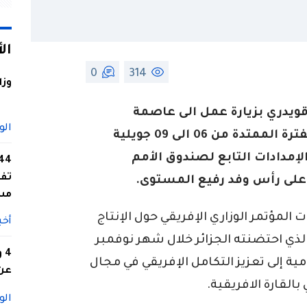
ال
0
314
وزا
قويدري بزيارة عمل الى عاصمة
الو
المملكة الدانمارك، كوبنهاغن، خلال الفترة الممتدة من 06 الى 09 جويلية
الإمدادات التابع لصندوق الأمم
تفا
على رأس وفد رفيع المستوى.
مس
 المؤتمر الوزاري الإفريقي حول الإنتاج
أخب
لذي احتضنته الجزائر خلال شهر نوفمبر
4
لرامية إلى تعزيز التكامل الإفريقي في مجال
عن 
القارة الافريقية.
الو