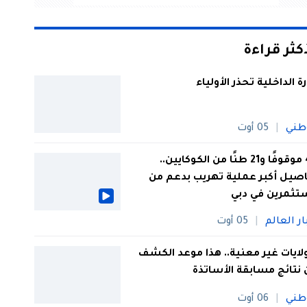
أكثر قراءة
رة الداخلية تحذر الأولياء
طني
05 أوت
44 موقوفًا و21 طنًا من الكوكايين..
صيل أكبر عملية تهريب بدعم من
تثمرين في دبي
ار العالم
05 أوت
 ولايات غير معنية.. هذا موعد الكشف
نتائج مسابقة الأساتذة
طني
06 أوت