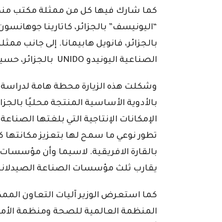
كما شارك فيها كل من ممثلة مكتب منظ
“اليونيسف” بالجزائر، كاتارينا جوهانس
بالجزائر، فانويل هابيمانا. إلى جانب مم
الصناعية اليونيدو UNIDO بالجزائر، حسيبة سايح.
وشكلت هذه الزيارة محطة هامة لدراسة 
بالأدوية الأساسية المنتجة محليًا بالج
الإمكانات الإنتاجية التي بلغتها الصناعة
تطور نوعي ما سمح لها بتعزيز مكانتها ك
بالقارة الافريقية. لاسيما وأن مؤسسات ال
يقارب ثلث مؤسسات الصناعة الصيدلانية 
كما استعرض الوزير آليات التعاون الممك
المنظمة العالمية للصحة ومنظمة الأمم