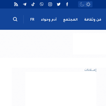
فن وثقافة
المجتمع
آدم وحواء
FR
إعــــلانات