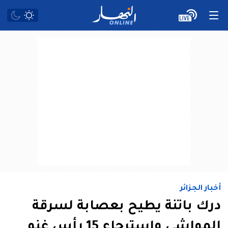
أخبار الجزائر
درك باتنة يطيح بعصابة لسرقة
المواشي واسترجاع 15 رأس غنم