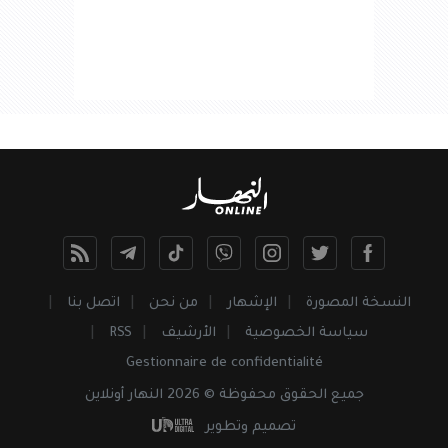
النسخة المصورة
الإشهار
من نحن
اتصل بنا
سياسة الخصوصية
الأرشيف
RSS
Gestionnaire de confidentialité
جميع
الحقوق
محفوظة © 2026 النهار أونلاين
تصميم وتطوير