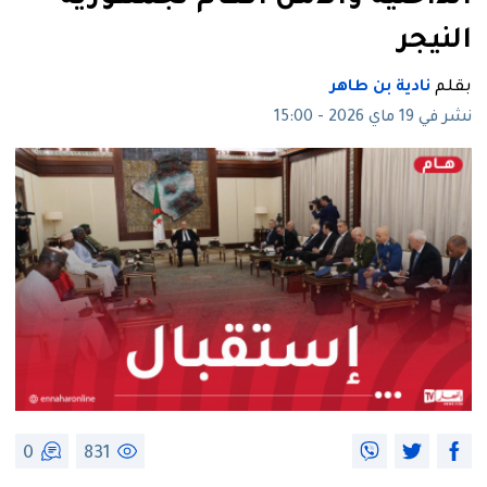
النيجر
بقلم
نادية بن طاهر
نشر في 19 ماي 2026 - 15:00
0
831