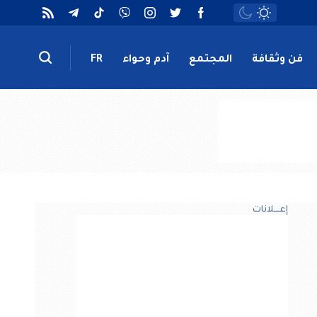
فن وثقافة
المجتمع
آدم وحواء
FR
إعــــلانات