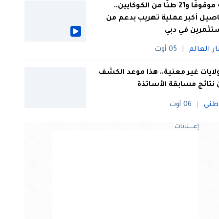
44 موقوفًا و21 طنًا من الكوكايين..
صيل أكبر عملية تهريب بدعم من
تثمرين في دبي
ار العالم
05 أوت
 ولايات غير معنية.. هذا موعد الكشف
نتائج مسابقة الأساتذة
طني
06 أوت
إعــــلانات