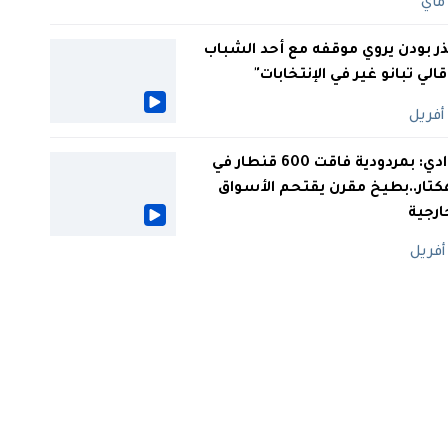
ر بودن يروي موقفه مع أحد الشباب
 قالي تبانو غير في الإنتخابات"
الوادي: بمردودية فاقت 600 قنطار في
كتار..بطيخ مقرن يقتحم الأسواق
ارجية