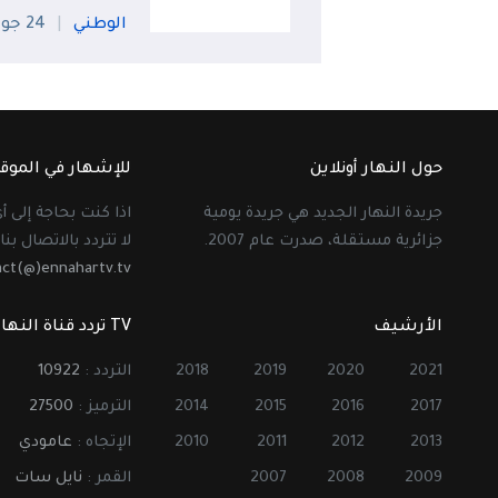
الوطني
24 جويلية
حول النهار أونلاين
للإشهار في الموق
جريدة النهار الجديد هي جريدة يومية
اذا كنت بحاجة إلى 
جزائرية مستقلة، صدرت عام 2007.
لا تتردد بالاتصال بنا 
act(@)ennahartv.tv
الأرشيف
TV تردد قناة النهار
2021
2020
2019
2018
التردد :
10922
2017
2016
2015
2014
الترميز :
27500
2013
2012
2011
2010
الإتجاه :
عامودي
2009
2008
2007
القمر :
نايل سات