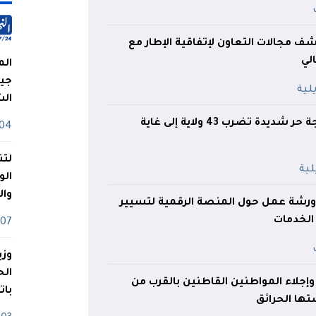
 مجالات التعاون لإتفاقية الإطار مع
الي
الم
جيش
ال
36 درجة ليلا.. موجة حر شديدة تضرب 43 ولاية إلى غاية
04 أوت
لتن
الو
وا
رشة عمل حول المنصة الرقمية لتسيير
الخدمات
07 ماي
وزي
 وإجلاء المواطنين القاطنين بالقرب من
بات
تها الحرائق