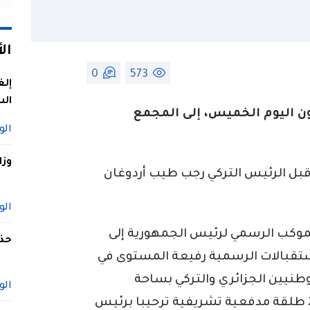
ال
0
573
إلغ
الس
ن اليوم الخميس، إلى المجمع
الو
وزا
بل الرئيس التركي رجب طيب أردوغان
الو
موكب الرسمي لرئيس الجمهورية إلى
حذف
ستقبالات الرسمية رفيعة المستوى في
وطنيين الجزائري والتركي بساحة
الو
التشريفات للمجمع الرئاسي على وقع 21 طلقة مدفعية تشريفية ترحيبا برئيس