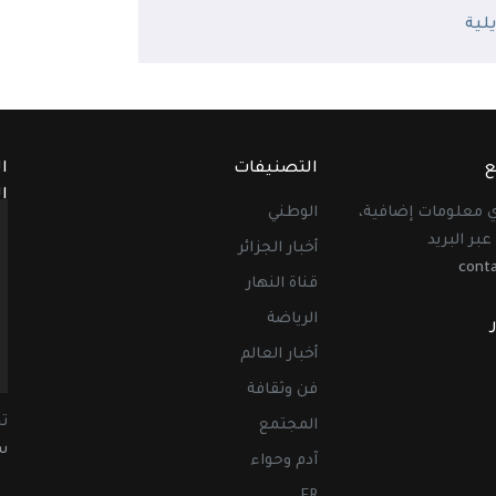
ع
التصنيفات
ا
ا
أي معلومات إضافية،
الوطني
عبر البريد
أخبار الجزائر
cont
قناة النهار
الرياضة
أخبار العالم
فن وثقافة
ت
المجتمع
سب
آدم وحواء