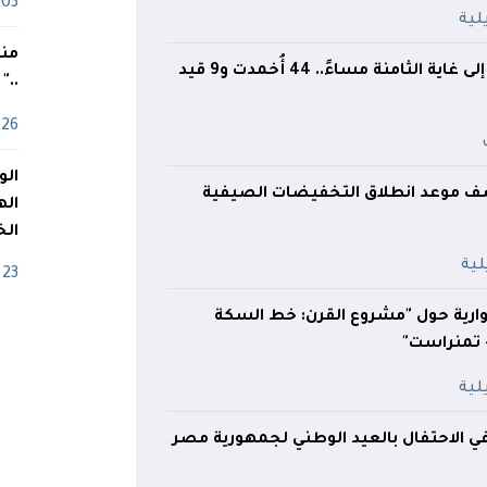
03 ماي
منذ
53 حريقًا مسجلًا إلى غاية الثامنة مساءً.. 44 أُخمدت و9 قيد
.."
26 أفريل
كشف موعد انطلاق التخفيضات الصيفية
اله
الخ
23 أفريل
حوارية حول "مشروع القرن: خط السكة
- تمنراست"
 الاحتفال بالعيد الوطني لجمهورية مصر