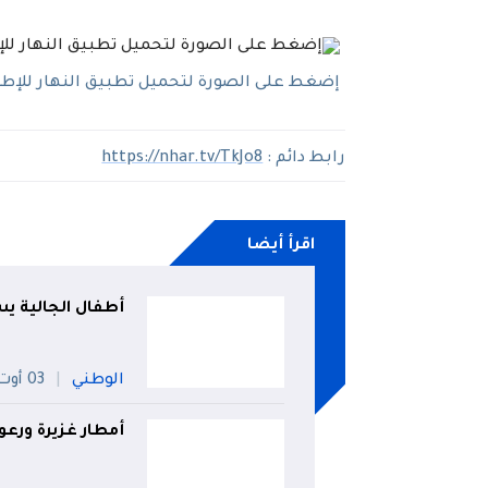
إضغط على الصورة لتحميل تطبيق النهار للإطلاع
رابط دائم :
https://nhar.tv/TkJo8
اقرأ أيضا
أطفال الجالية ي
الوطني
03 أوت
أمطار غزيرة ورعود على 33 ول