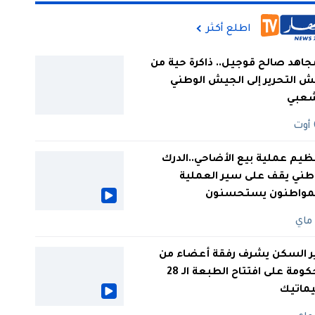
اطلع أكثر
جاهد صالح قوجيل.. ذاكرة حية من
 التحرير إلى الجيش الوطني
شعبي
ظيم عملية بيع الأضاحي..الدرك
طني يقف على سير العملية
لمواطنون يستحسنون
ر السكن يشرف رفقة أعضاء من
الحكومة على افتتاح الطبعة الـ 28
يماتيك