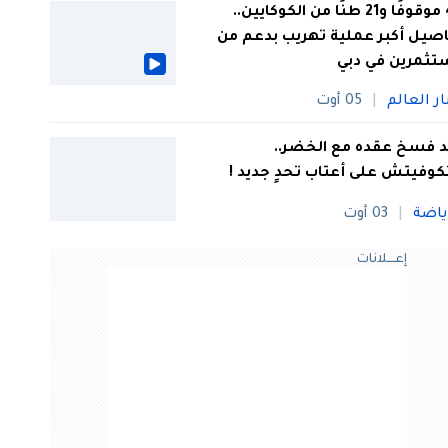
44 موقوفًا و21 طنًا من الكوكايين..
صيل أكبر عملية تهريب بدعم من
تثمرين في دبي
ار العالم
05 أوت
 فسخ عقده مع الخضر..
كوفيتش على أعتاب تحدٍ جديد !
ياضة
03 أوت
إعــــلانات