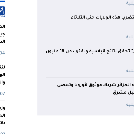
رب هذه الولايات حتى الثلاثاء
الم
جيش
ال
"Ooredoo الجزائر" تحقق نتائج قياسية وتقترب من 16 مليون
04 أوت
لتن
الو
وا
 الجزائر شريك موثوق لأوروبا وتمضي
قبل مشرق
07 ماي
وزي
بات