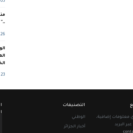
03 ماي
منذ
.."
26 أفريل
اله
الخ
23 أفريل
ع
التصنيفات
ا
ا
أي معلومات إضافية،
الوطني
عبر البريد
أخبار الجزائر
cont