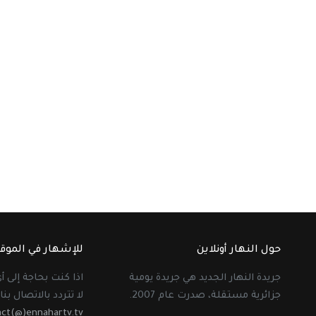
حول النهار أونلاين
للإشهار في الموق
جريدة النهار الجديد هي جريدة يومية
اذا كنت بحاجة إلى 
جزائرية مستقلة، صدرت عام 2007.
لا تتردد بالاتصال بنا 
act(@)ennahartv.tv