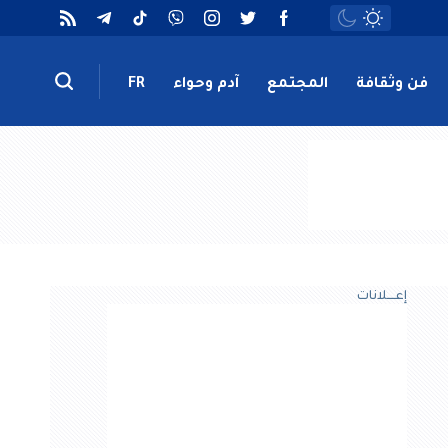
فن وثقافة
المجتمع
آدم وحواء
FR
إعــــلانات