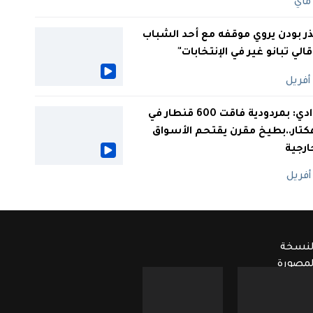
ر بودن يروي موقفه مع أحد الشباب
 قالي تبانو غير في الإنتخابات"
الوادي: بمردودية فاقت 600 قنطار في
كتار..بطيخ مقرن يقتحم الأسواق
ارجية
لنسخة
لمصورة