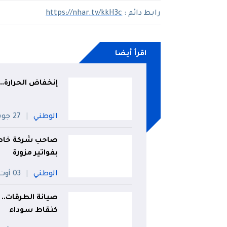
رابط دائم :
https://nhar.tv/kkH3c
اقرأ أيضا
إنخفاض الحرارة.. أمطار 
الوطني
27 جويلية
صاحب شركة خاصة 
بفواتير مزورة
الوطني
03 أوت
صيانة الطرقات.. 
كنقاط سوداء