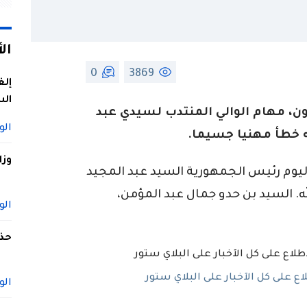
ال
0
3869
إلغ
الس
ن، مهام الوالي المنتدب لسيدي عبد
الو
به خطأ مهنيا جسيما.
وزا
اليوم رئيس الجمهورية السيد عبد المجيد
له. السيد بن حدو جمال عبد المؤمن،
الو
حذف
 على كل الآخبار على البلاي ستور
الو