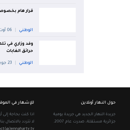
قرار هام بخصوص 
الوطني
06 أوت
وفد وزاري في تل
حرائق الغابات
الوطني
23 جويلية
حول النهار أونلاين
للإشهار في الموق
جريدة النهار الجديد هي جريدة يومية
اذا كنت بحاجة إلى 
جزائرية مستقلة، صدرت عام 2007.
لا تتردد بالاتصال بنا 
act(@)ennahartv.tv