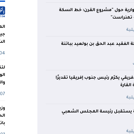
حوارية حول "مشروع القرن: خط السكة
- تمنراست"
الم
جيش
ال
ة الفقيد عبد الحق بن بولعيد بباتنة
04 أوت
لتن
الو
فريقي يكرّم رئيس جنوب إفريقيا تقديرًا
وا
لقارة
07 ماي
وزي
 يستقبل رئيسة المجلس الشعبي
بات