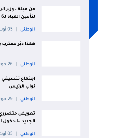
من ميلة.. وزير ا
لتأمين المياه لـ6 ولايات
الوطني
05 أوت
هكذا دبّر مغترب 
الوطني
26 جويلية
اجتماع تنسيقي 
نواب الرئيس
الوطني
29 جويلية
تعويض متضرري حرا
الجديد ..الدخول
الوطني
05 أوت