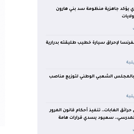
لري يؤكد جاهزية منظومة سد بني هارون
بفرنسا لإحراق سيارة خطيب طليقته بدرارية
بالمجلس الشعبي الوطني لتوزيع مناصب
ئق الغابات.. تنفيذ أحكام قانون المرور
 المدرسي.. سعيود يسدي قرارات هامة