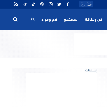
فن وثقافة
المجتمع
آدم وحواء
FR
إعــــلانات