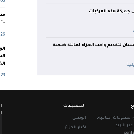
03 ماي
جمركة هذه المركبات
منذ
.."
26 أفريل
مسان لتقديم واجب العزاء لعائلة ضحية
اله
الخ
23 أفريل
ع
التصنيفات
ا
ا
أي معلومات إضافية،
الوطني
عبر البريد
أخبار الجزائر
cont