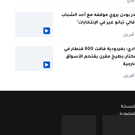
ر بودن يروي موقفه مع أحد الشباب
 قالي تبانو غير في الإنتخابات"
الوادي: بمردودية فاقت 600 قنطار في
كتار..بطيخ مقرن يقتحم الأسواق
ارجية
لنسخة
لمصورة