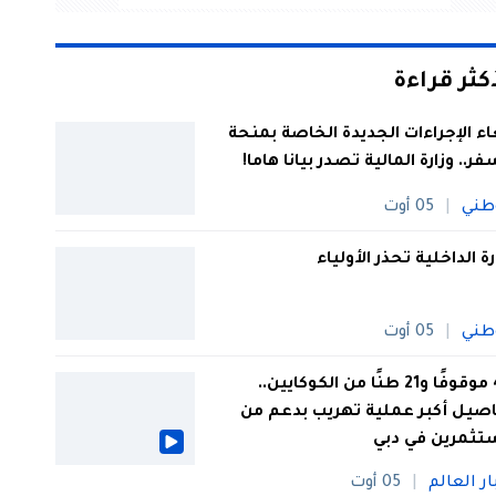
أكثر قراءة
اء الإجراءات الجديدة الخاصة بمنحة
فر.. وزارة المالية تصدر بيانا هاما!
طني
05 أوت
رة الداخلية تحذر الأولياء
طني
05 أوت
44 موقوفًا و21 طنًا من الكوكايين..
صيل أكبر عملية تهريب بدعم من
تثمرين في دبي
ار العالم
05 أوت