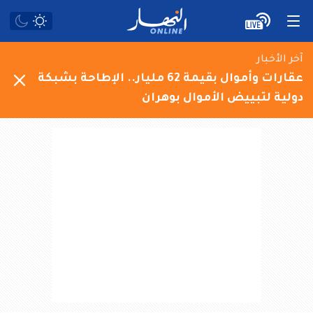
آخر الأخبار
عقارات وأموال بقيمة 62 مليار.. الإطاحة بشبكة
دولية لتبييض الأموال بوهران