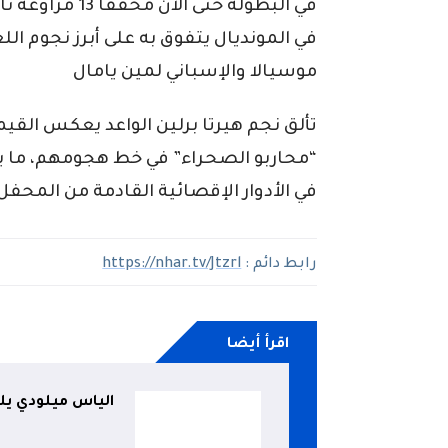
في المونديال يتفوق به على أبرز نجوم اللع
موسيالا والإسباني لمين يامال
تألق نجم هيرتا برلين الواعد يعكس القيمة
“محاربو الصحراء” في خط هجومهم، ما ي
في الأدوار الإقصائية القادمة من المحفل
رابط دائم :
https://nhar.tv/Jtzrl
اقرأ أيضا
الياس ميلودي يل