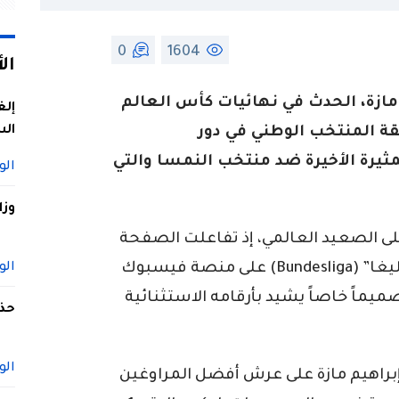
0
1604
ال
مازة، الحدث في نهائيات كأس العالم
إلغ
الس
 رفقة المنتخب الوطني في دور
ثيرة الأخيرة ضد منتخب النمسا والتي
الو
وزا
على الصعيد العالمي، إذ تفاعلت الصفحة
الرسمية لرابطة الدوري الألماني “بوندسليغا” (Bundesliga) على منصة فيسبوك
الو
2 عامًا، ونشرت تصميماً خاصاً يشيد بأرقامه الاستثنائية
حذف
الو
براهيم مازة على عرش أفضل المراوغين