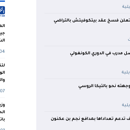
 تعلن فسخ عقد بيتكوفيتش بالتراضي
الم
جيش
ال
04 أوت
 مدرب في الدوري الكونغولي
لتن
الو
وا
ته نحو بالتيكا الروسي
07 ماي
وزي
 تدعم تعداداها بمدافع نجم بن عكنون
بات