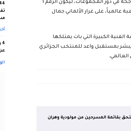
في البطولة حتى الآن محققاً 13 مراوغة ناجحة في دور المجموعات، ليكون الرقم 1
تفا
بة عالمياً، على غرار الألماني جمال
مس
أخب
 الفنية الكبيرة التي بات يمتلكها
4
بشر بمستقبل واعد للمنتخب الجزائري
عن 
 العالمي.
الو
تحق بقائمة المسرحين من مولودية وهران