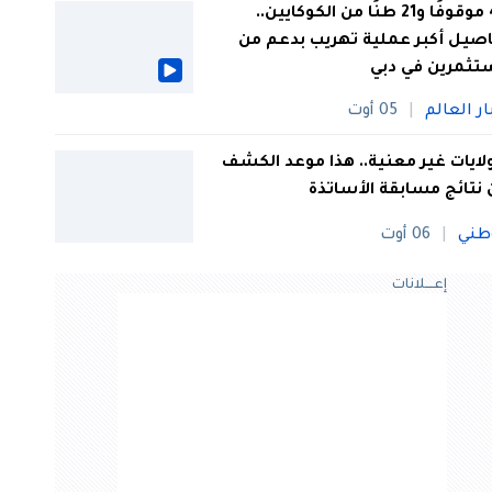
44 موقوفًا و21 طنًا من الكوكايين..
صيل أكبر عملية تهريب بدعم من
تثمرين في دبي
ار العالم
05 أوت
 ولايات غير معنية.. هذا موعد الكشف
نتائج مسابقة الأساتذة
طني
06 أوت
إعــــلانات