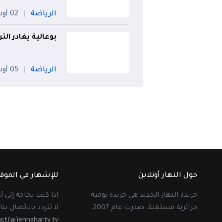
الرياضة
02 أوت
بوعالية يغادر ال
الرياضة
05 أوت
حول النهار أونلاين
للإشهار في الموق
جريدة النهار الجديد هي جريدة يومية
اذا كنت بحاجة إلى 
جزائرية مستقلة، صدرت عام 2007.
لا تتردد بالاتصال بنا 
act(@)ennahartv.tv