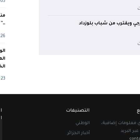
03 ماي
منذ
ترجي ويقترب من شباب بلوزداد
.."
26 أفريل
اله
الخ
23 أفريل
ع
التصنيفات
ا
ا
أي معلومات إضافية،
الوطني
عبر البريد
أخبار الجزائر
cont