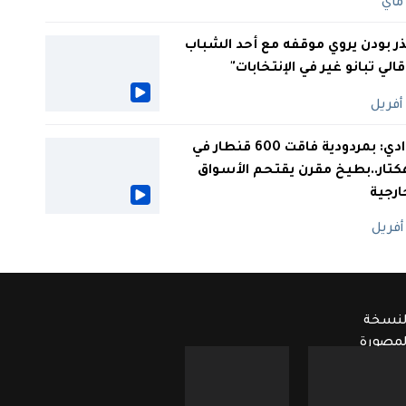
ر بودن يروي موقفه مع أحد الشباب
 قالي تبانو غير في الإنتخابات"
الوادي: بمردودية فاقت 600 قنطار في
كتار..بطيخ مقرن يقتحم الأسواق
ارجية
لنسخة
لمصورة