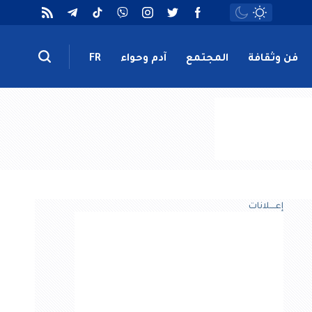
فن وثقافة
المجتمع
آدم وحواء
FR
إعــــلانات