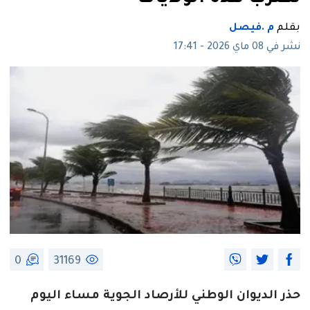
بقلم
م .فيصل
نشر في 08 ماي 2026 - 17:41
0
31169
حذر الديوان الوطني للأرصاد الجوية مساء اليوم