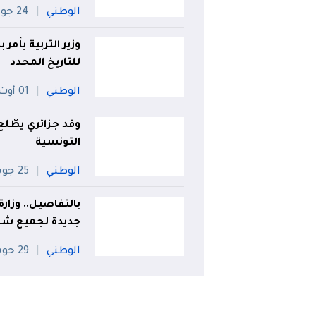
الوطني
24 جويلية
وزير التربية يأم
للتاريخ المحدد
الوطني
01 أوت
وفد جزائري يطّل
التونسية
الوطني
25 جويلية
بالتفاصيل.. وزار
جديدة لجميع شعب
الوطني
29 جويلية