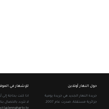
حول النهار أونلاين
للإشهار في الموق
جريدة النهار الجديد هي جريدة يومية
اذا كنت بحاجة إلى 
جزائرية مستقلة، صدرت عام 2007.
لا تتردد بالاتصال بنا 
act(@)ennahartv.tv