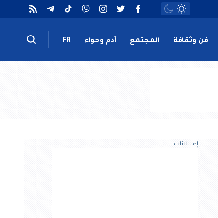
فن وثقافة
المجتمع
آدم وحواء
FR
إعــــلانات