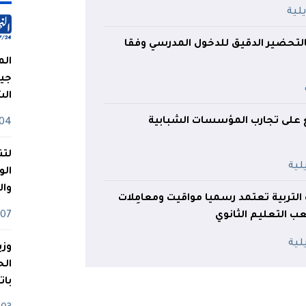
ر بالتحضير الدقيق للدخول المدرسي وفقا
الم
جيش
ال
ع على تجارب المؤسسات الشبابية
04 أوت
لتن
الو
وا
ة التربية تعتمد رسميا مواقيت ومعامِلات
 التعليم الثانوي
07 ماي
وزي
بات