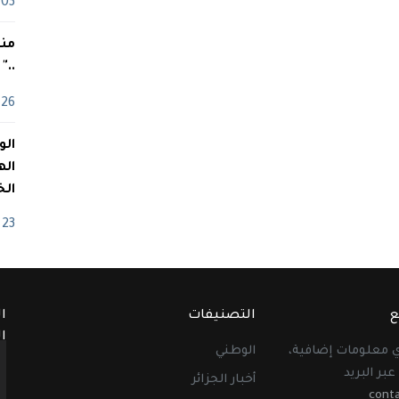
03 ماي
منذ
.."
26 أفريل
اله
الخ
23 أفريل
ع
التصنيفات
ا
ا
أي معلومات إضافية،
الوطني
عبر البريد
أخبار الجزائر
cont