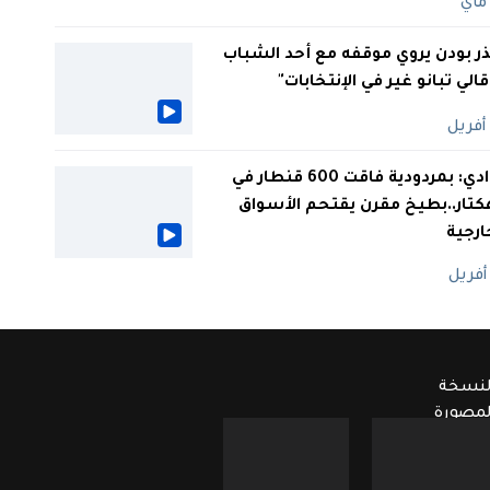
ر بودن يروي موقفه مع أحد الشباب
 قالي تبانو غير في الإنتخابات"
الوادي: بمردودية فاقت 600 قنطار في
كتار..بطيخ مقرن يقتحم الأسواق
ارجية
لنسخة
لمصورة