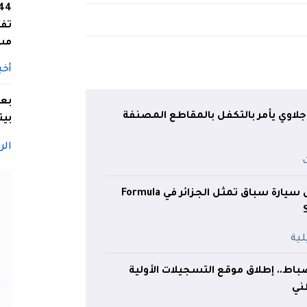
تفا
مس
أخب
بعد
جلاوي يأمر بالتكفل بالمقاطع المصنفة
بيت
الر
صنع جزائري.. أوّل سيارة سباق تمثل الجزائر في Formula
باط.. إطلاق موقع التسجيلات الأولية
طني