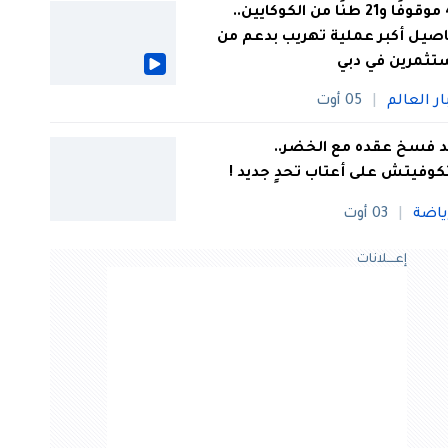
44 موقوفًا و21 طنًا من الكوكايين..
صيل أكبر عملية تهريب بدعم من
تثمرين في دبي
ار العالم
05 أوت
 فسخ عقده مع الخضر..
كوفيتش على أعتاب تحدٍ جديد !
ياضة
03 أوت
إعــــلانات