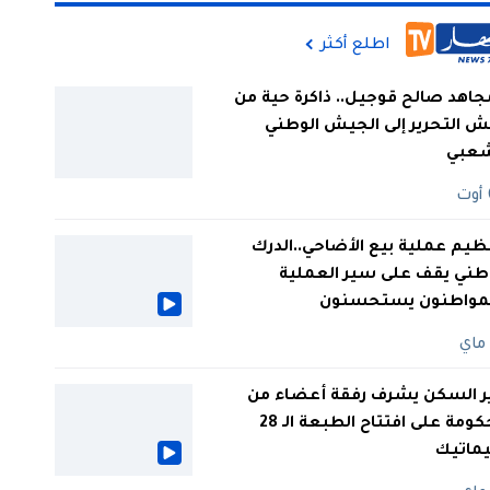
اطلع أكثر
جاهد صالح قوجيل.. ذاكرة حية من
 التحرير إلى الجيش الوطني
شعبي
ظيم عملية بيع الأضاحي..الدرك
طني يقف على سير العملية
لمواطنون يستحسنون
ر السكن يشرف رفقة أعضاء من
الحكومة على افتتاح الطبعة الـ 28
يماتيك