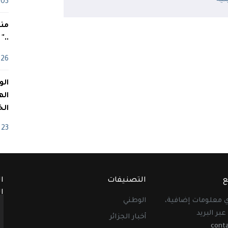
03 ماي
منذ
.."
26 أفريل
اله
الخ
23 أفريل
ع
التصنيفات
ا
ا
أي معلومات إضافية،
الوطني
عبر البريد
أخبار الجزائر
cont