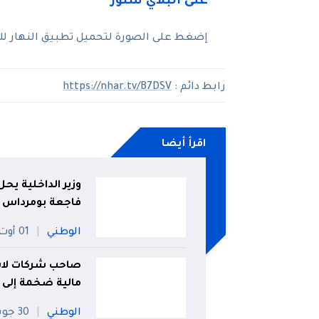
إضغط على الصورة لتحميل تطبيق النهار للإط
رابط دائم :
https://nhar.tv/B7DSV
اقرأ أيضا
وزير الداخلية ي
فاجعة بومرداس
الوطني
01 أوت
صاحب شركات لاستي
مالية ضخمة إلى ت
الوطني
30 جويلية