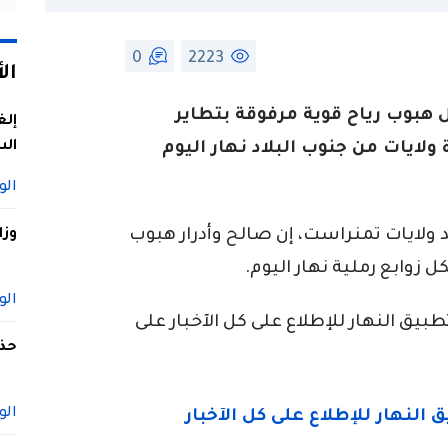
0
2223
ال
 هبوب رياح قوية مرفوقة بتطاير
إلغ
الس
ولايات من جنوب البلاد نهار اليوم
الو
ايات تمنراست، إن صالح وأدرار هبوب
وزا
 زوابع رملية نهار اليوم.
الو
ق النهار للإطلاع على كل الآخبار على
حذف
الو