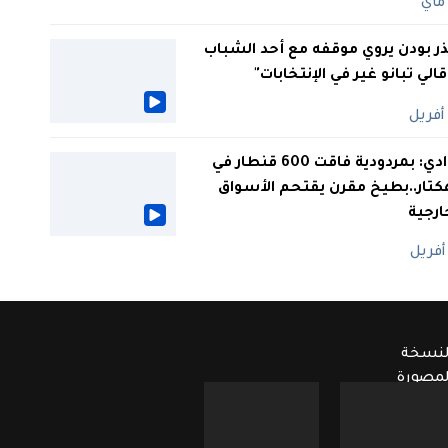
ر بودن يروي موقفه مع أحد الشباب
 قالي تبانو غير في الإنتخابات"
الوادي: بمردودية فاقت 600 قنطار في
كتار..بطيخ مقرن يقتحم الأسواق
ارجية
لنسخة
لمصورة