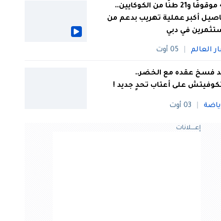
44 موقوفًا و21 طنًا من الكوكايين..
صيل أكبر عملية تهريب بدعم من
تثمرين في دبي
ار العالم
05 أوت
 فسخ عقده مع الخضر..
كوفيتش على أعتاب تحدٍ جديد !
ياضة
03 أوت
إعــــلانات