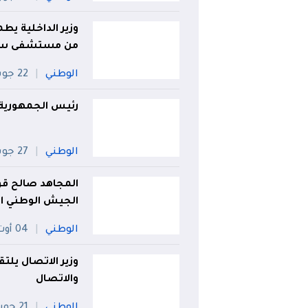
وزير الداخلية يط
من مستشفى سرا
الوطني
22 جويلية
رئيس الجمهورية:
الوطني
27 جويلية
المجاهد صالح قوج
الجيش الوطني ا
الوطني
04 أوت
وزير الاتصال يلتق
والاتصال
الوطني
21 جويلية