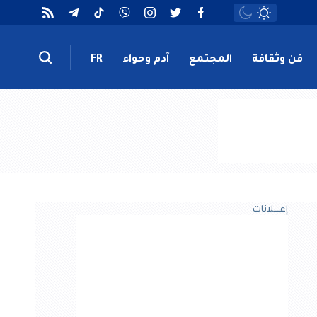
فن وثقافة
المجتمع
آدم وحواء
FR
إعــــلانات