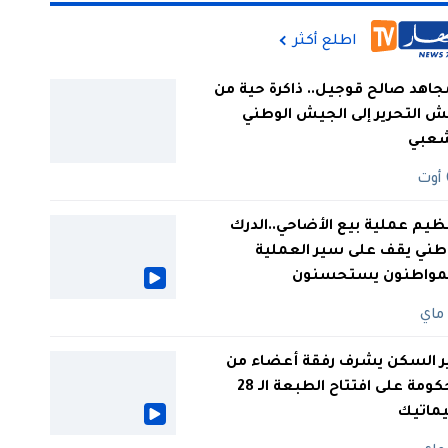
اطلع أكثر
جاهد صالح قوجيل.. ذاكرة حية من
 التحرير إلى الجيش الوطني
شعبي
ظيم عملية بيع الأضاحي..الدرك
طني يقف على سير العملية
لمواطنون يستحسنون
ر السكن يشرف رفقة أعضاء من
الحكومة على افتتاح الطبعة الـ 28
يماتيك