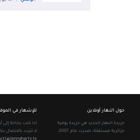
حول النهار أونلاين
للإشهار في الموق
جريدة النهار الجديد هي جريدة يومية
اذا كنت بحاجة إلى 
جزائرية مستقلة، صدرت عام 2007.
لا تتردد بالاتصال بنا 
act(@)ennahartv.tv