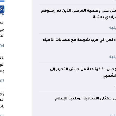
مئن على وضعية المرضى الذين تم إجلاؤهم
يدي بعنابة
الم
جيش
ال
 نحن في حرب شرسة مع عصابات الأحياء
04 أوت
لتن
الو
يل.. ذاكرة حية من جيش التحرير إلى
وا
لشعبي
07 ماي
وزي
ي ممثلي الاتحادية الوطنية للإعلام
بات