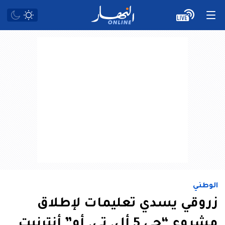
الوطني
زروقي يسدي تعليمات لإطلاق
مشروع “جي 5 أل. تي. أو” أنترنيت