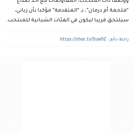
ووصف ذات المتحدث، المفاوضات مع أحد صُناع
“ملحمة أم درمان”، بـ “المتقدمة” مؤكدا بأن زياني،
سيلتحق قريبا ليكون في الفئات الشبانية للمنتخب.
رابط دائم :
https://nhar.tv/Duw9Z