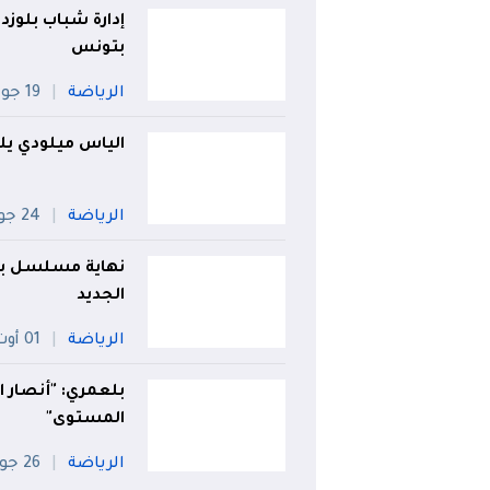
إدارة شباب بلوزد
بتونس
الرياضة
19 جويلية
الياس ميلودي يل
الرياضة
24 جويلية
نهاية مسلسل بلا
الجديد
الرياضة
01 أوت
بلعمري: "أنصار ا
المستوى"
الرياضة
26 جويلية