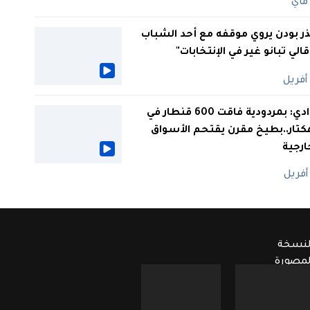
ر بودن يروي موقفه مع أحد الشباب
 قالي تبانو غير في الإنتخابات"
الوادي: بمردودية فاقت 600 قنطار في
كتار..بطيخ مقرن يقتحم الأسواق
ارجية
لنسخة
لمصورة