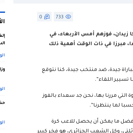
0
733
ال
 زيدان، فوزهم أمس الأربعاء، في
إلغ
الس
، مبرزا في ذات الوقت أهمية ذلك
الو
راة جيدة، ضد منتخب جيدة، كنا نتوقع
وزا
تسيير اللقاء”.
الو
التي مررنا بها، نحن جد سعداء بالفوز
حذف
سبا لما ينتظرنا”.
أفضل ما يمكن أن يحصل للاعب كرة
الو
لتي، وكل الشعب الجزائري، هو فخر كبير