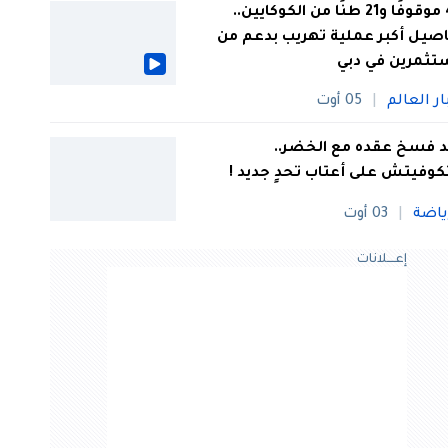
44 موقوفًا و21 طنًا من الكوكايين..
صيل أكبر عملية تهريب بدعم من
تثمرين في دبي
ار العالم
05 أوت
 فسخ عقده مع الخضر..
كوفيتش على أعتاب تحدٍ جديد !
ياضة
03 أوت
إعــــلانات