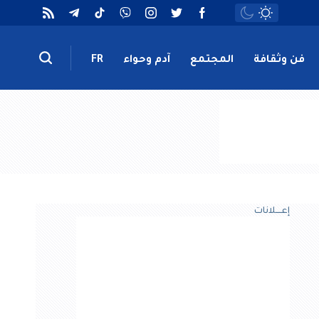
فن وثقافة
المجتمع
آدم وحواء
FR
إعــــلانات