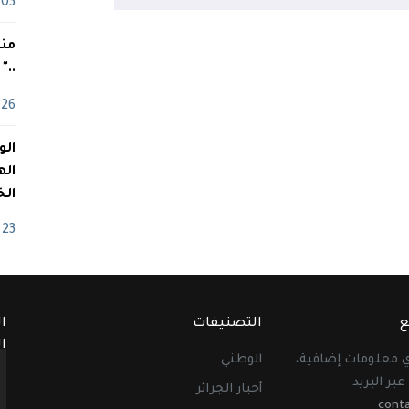
03 ماي
منذ
.."
26 أفريل
اله
الخ
23 أفريل
ع
التصنيفات
ا
ا
أي معلومات إضافية،
الوطني
عبر البريد
أخبار الجزائر
cont