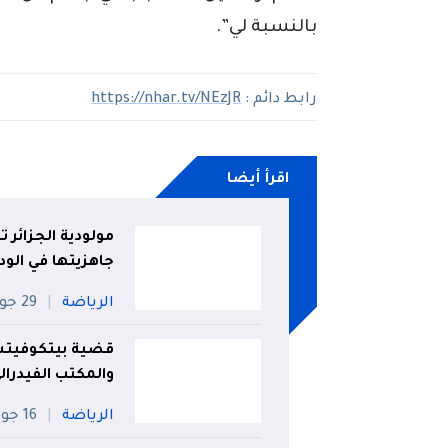
بالنسبة لي”.
رابط دائم :
https://nhar.tv/NEzJR
اقرأ أيضا
مولودية الجزائر 
جاهزيتها في الود
الرياضة
29 جويلية
قضية بيتكوفيتش .
والمكتب الفيدرال
الرياضة
16 جويلية