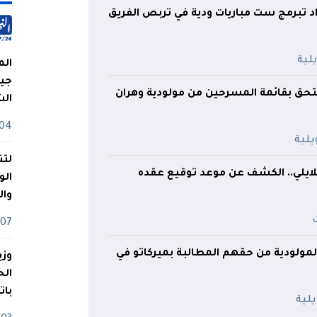
اد تبرمج ست مباريات ودية في تربص الفريق
الم
جيش
تحق بقائمة المسرحين من مولودية وهران
ال
04 أوت
لتن
يلي.. الكشف عن موعد توقيع عقده
الو
وا
07 ماي
لمولودية من حقهم المطالبة بميركاتو في
وزي
بات