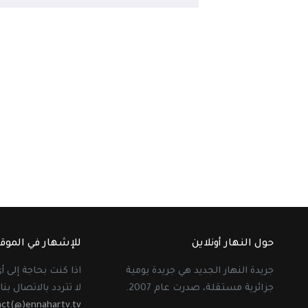
حول النهار أونلاين
للإشهار في الموق
جريدة النهار الجديد هي جريدة يومية
اذا كنت بحاجة إلى 
جزائرية مستقلة، صدرت عام 2007.
لا تتردد بالاتصال بنا 
act(@)ennahartv.tv