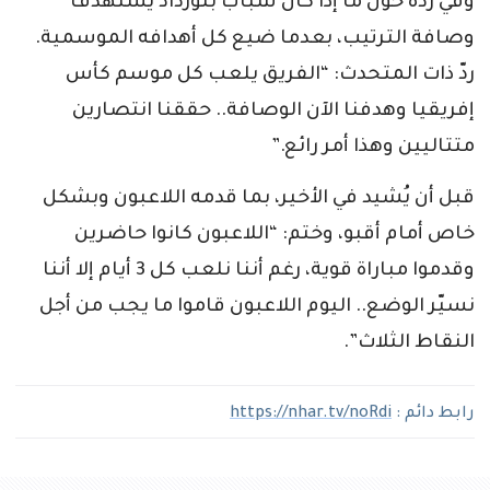
وفي رده حول ما إذا كان شباب بلوزداد يستهدف
وصافة الترتيب، بعدما ضيع كل أهدافه الموسمية.
ردّ ذات المتحدث: “الفريق يلعب كل موسم كأس
إفريقيا وهدفنا الآن الوصافة.. حققنا انتصارين
متتاليين وهذا أمر رائع.”
قبل أن يُشيد في الأخير، بما قدمه اللاعبون وبشكل
خاص أمام أقبو، وختم: “اللاعبون كانوا حاضرين
وقدموا مباراة قوية، رغم أننا نلعب كل 3 أيام إلا أننا
نسيّر الوضع.. اليوم اللاعبون قاموا ما يجب من أجل
النقاط الثلاث”.
رابط دائم :
https://nhar.tv/noRdi